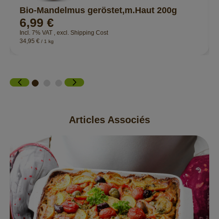
Bio-Mandelmus geröstet,m.Haut 200g
6,99 €
Incl. 7% VAT
,
excl.
Shipping Cost
34,95 €
/ 1 kg
Articles Associés