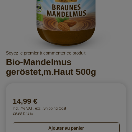
Skip
Soyez le premier à commenter ce produit
to
Bio-Mandelmus
the
geröstet,m.Haut 500g
beginning
of
the
images
gallery
14,99 €
Incl. 7% VAT
,
excl.
Shipping Cost
29,98 €
/ 1 kg
Ajouter au panier