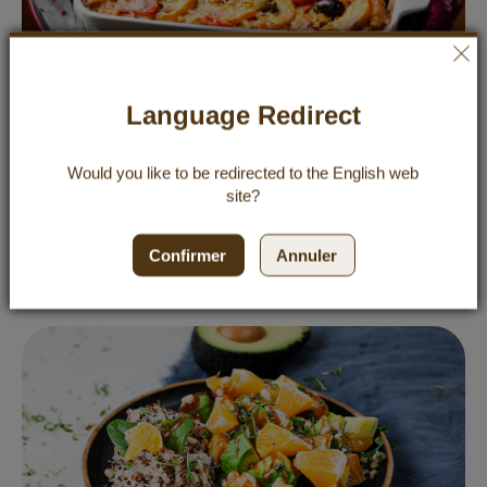
Language Redirect
Kartoffelauflauf mit Gemüse
Would you like to be redirected to the
English
web
Schneller Kartoffelauflauf – das perfekte Feierabendgericht mit
site?
Genussgarantie für die ganze Familie. Einfach, gesund und im
Nu auf dem Tisch. Jetzt probieren!
Confirmer
Annuler
Découvrir des recettes