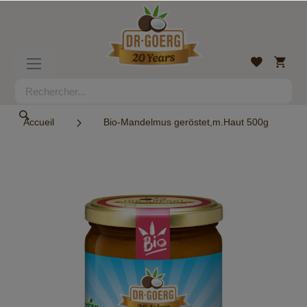
Allez
au
contenu
Mon
Liste
Basculer
panier
d’envies
la
navigation
Rechercher
Rechercher
Accueil
Bio-Mandelmus geröstet,m.Haut 500g
Skip
to
the
end
of
the
images
gallery