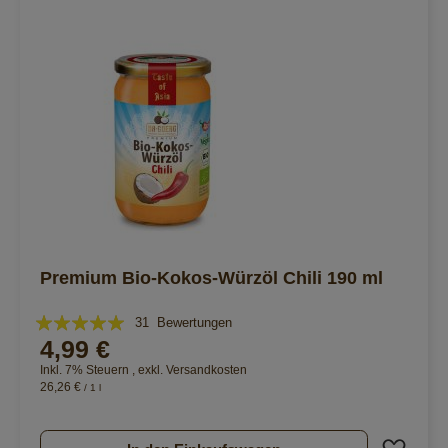
Premium Bio-Kokos-Würzöl Chili 190 ml
Bewertung:
31
Bewertungen
4,99 €
99%
Inkl. 7% Steuern
,
exkl.
Versandkosten
26,26 €
/ 1 l
Zur 