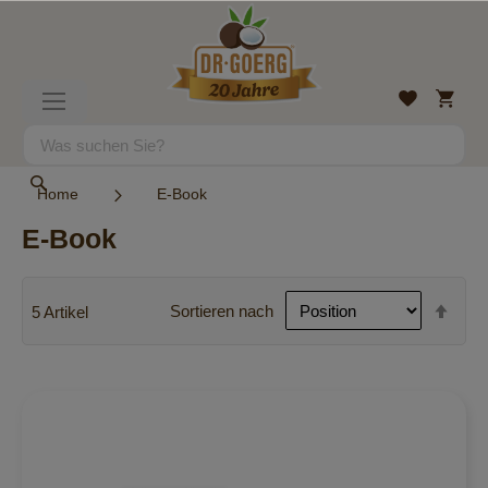
Direkt
zum
Inhalt
Mein
Wunschlist
Navigation
Warenk
umschalten
Suche
Suche
Home
E-Book
E-Book
In
Sortieren nach
5
Artikel
abst
Reih