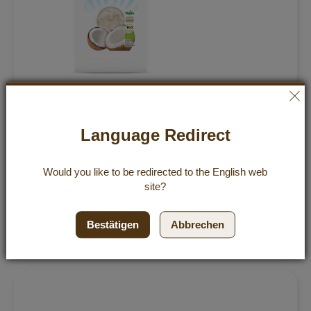
Premium Bio-Kokosmehl 600 g
Language Redirect
Bewertung:
421
Bewertungen
4,99 €
98%
Would you like to be redirected to the
English
web
Inkl. 7% Steuern
,
exkl.
Versandkosten
site?
8,32 €
/ 1 kg
Bestätigen
Abbrechen
Zur 
In den Einkaufswagen