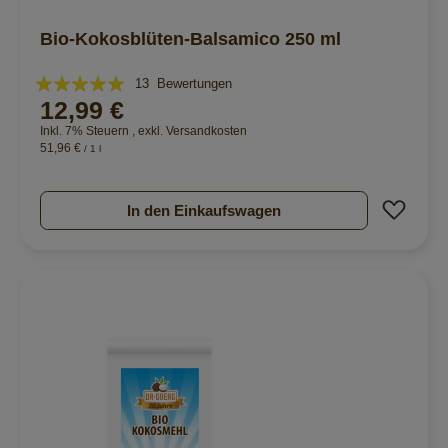
Bio-Kokosblüten-Balsamico 250 ml
Bewertung:
13
Bewertungen
12,99 €
100%
Inkl. 7% Steuern
,
exkl.
Versandkosten
51,96 €
/ 1 l
Zur 
In den Einkaufswagen