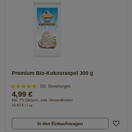
Premium Bio-Kokosraspel 300 g
Bewertung:
331
Bewertungen
4,99 €
99%
Inkl. 7% Steuern
,
exkl.
Versandkosten
16,63 €
/ 1 kg
Zur 
In den Einkaufswagen