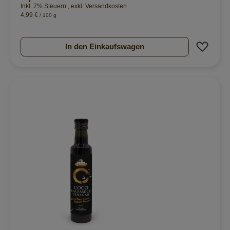
Inkl. 7% Steuern
,
exkl.
Versandkosten
4,99 €
/ 100 g
Zur 
In den Einkaufswagen