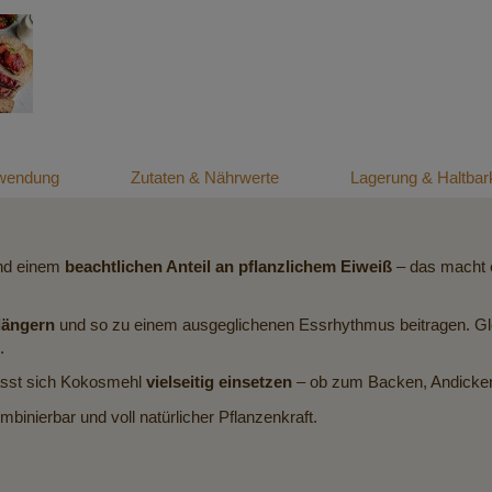
wendung
Zutaten & Nährwerte
Lagerung & Haltbark
d einem
beachtlichen Anteil an pflanzlichem Eiweiß
– das macht e
längern
und so zu einem ausgeglichenen Essrhythmus beitragen. Gl
.
ässt sich Kokosmehl
vielseitig einsetzen
– ob zum Backen, Andicken 
ombinierbar und voll natürlicher Pflanzenkraft.