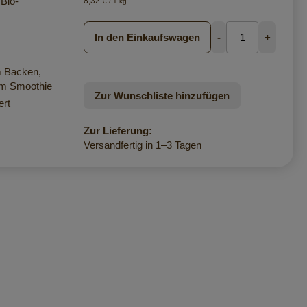
Bio-
8,32 €
/ 1 kg
In den Einkaufswagen
-
+
m Backen,
im Smoothie
Zur Wunschliste hinzufügen
ert
Zur Lieferung:
Versandfertig in 1–3 Tagen