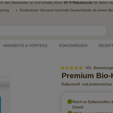
 für den
Newsletter
an und erhalte einen
10 % Rabattcode
für deine nä
ferung
Kostenloser Versand innerhalb Deutschlands ab einem Bes
ANGEBOTE & VORTEILE
KOKOSWISSEN
REZEP
Bewertung:
421
Bewertung
98
Premium Bio-
100
% of
Ballaststoff- und proteinreich
Reich an Ballaststoffen 
Eiweiß