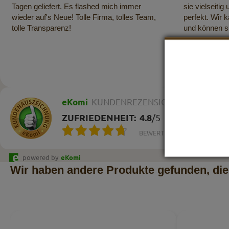
Tagen geliefert. Es flashed mich immer
sie vielseitig
wieder auf's Neue! Tolle Firma, tolles Team,
perfekt. Wir 
tolle Transparenz!
und können s
eKomi
KUNDENREZENSIONEN
ZUFRIEDENHEIT:
4.8
/
5
BEWERTUNGEN
powered by
eKomi
Wir haben andere Produkte gefunden, die 