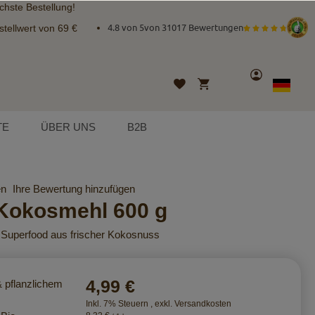
chste Bestellung!
tellwert von 69 €
4.8 von 5
von
31017 Bewertungen
Konto
Mein Warenkorb
Wunschliste
Sprache
German
TE
ÜBER UNS
B2B
en
Ihre Bewertung hinzufügen
Kokosmehl 600 g
es Superfood aus frischer Kokosnuss
4,99 €
& pflanzlichem
Inkl. 7% Steuern
,
exkl.
Versandkosten