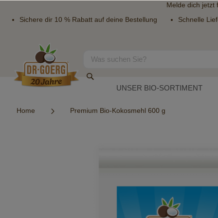
Melde dich jetzt
Sichere dir 10 % Rabatt auf deine Bestellung
Schnelle Lie
Direkt
zum
Inhalt
Suche
Suche
UNSER BIO-SORTIMENT
Home
Premium Bio-Kokosmehl 600 g
Zum
Ende
der
Bildergalerie
springen