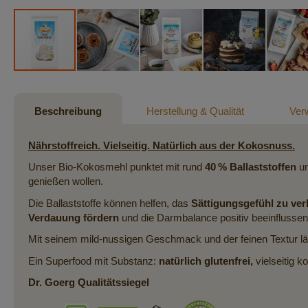
Zum
Anfang
der
Beschreibung
Herstellung & Qualität
Ver
Bildergalerie
springen
Nährstoffreich. Vielseitig. Natürlich aus der Kokosnuss.
Unser Bio-Kokosmehl punktet mit rund
40 % Ballaststoffen
un
genießen wollen.
Die Ballaststoffe können helfen, das
Sättigungsgefühl zu ver
Verdauung fördern
und die Darmbalance positiv beeinflussen
Mit seinem mild-nussigen Geschmack und der feinen Textur l
Ein Superfood mit Substanz:
natürlich glutenfrei,
vielseitig k
Dr. Goerg Qualitätssiegel