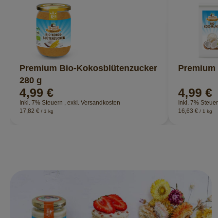
Premium Bio-Kokosblütenzucker
Premium 
280 g
4,99 €
4,99 €
Inkl. 7% Steuern
,
exkl.
Versandkosten
Inkl. 7% Steue
17,82 €
16,63 €
/ 1 kg
/ 1 kg