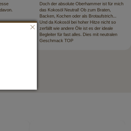
 esse
Doch der absolute Oberhammer ist für mich
 davon.
das Kokosöl Neutral! Ob zum Braten,
Backen, Kochen oder als Brotaufstrich...
Und da Kokosöl bei hoher Hitze nicht so
zerfällt wie andere Öle ist es der ideale
Begleiter für fast alles. Dies mit neutralen
Geschmack TOP