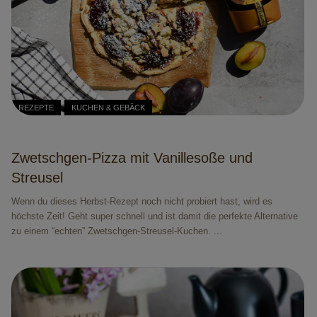
REZEPTE
KUCHEN & GEBÄCK
Zwetschgen-Pizza mit Vanillesoße und
Streusel
Wenn du dieses Herbst-Rezept noch nicht probiert hast, wird es
höchste Zeit! Geht super schnell und ist damit die perfekte Alternative
zu einem “echten” Zwetschgen-Streusel-Kuchen. ...