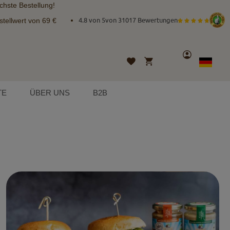
chste Bestellung!
tellwert von 69 €
4.8 von 5
von
31017 Bewertungen
Konto
Mein Warenkorb
Wunschliste
Sprache
German
TE
ÜBER UNS
B2B