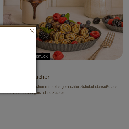
REZEPTE
FRÜHSTÜCK
Mohnpfannkuchen
Süße Mohnpfannkuchen mit selbstgemachter Schokoladensoße aus
nur 2 Zutaten und ganz ohne Zucker...