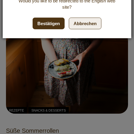
Would you like to be redirected to the
English
web
site?
Himbeer-Zitronen-Limonade
Bestätigen
Abbrechen
REZEPTE
SNACKS & DESSERTS
Süße Sommerrollen