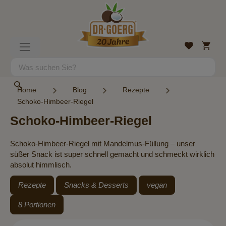
Direkt
zum
Inhalt
Mein
Wunschlist
Navigation
Warenk
umschalten
Suche
Suche
Home
Blog
Rezepte
Schoko-Himbeer-Riegel
Schoko-Himbeer-Riegel
Schoko-Himbeer-Riegel mit Mandelmus-Füllung – unser
süßer Snack ist super schnell gemacht und schmeckt wirklich
absolut himmlisch.
Rezepte
Snacks & Desserts
vegan
8 Portionen