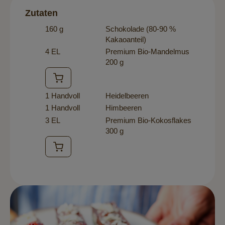
Zutaten
160 g
Schokolade (80-90 %
Kakaoanteil)
4 EL
Premium Bio-Mandelmus
200 g
1 Handvoll
Heidelbeeren
1 Handvoll
Himbeeren
3 EL
Premium Bio-Kokosflakes
300 g