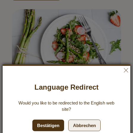
Language Redirect
Would you like to be redirected to the
English
web
site?
Buchweizensalat mit Spargel und
Bestätigen
Abbrechen
Erdbeeren
Es ist SPARGELSAISON! Und gleich dazu gibt es auch