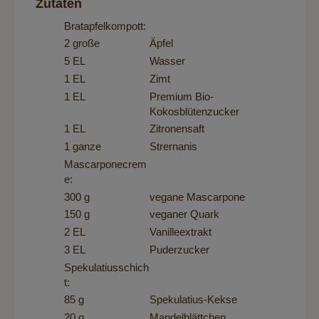
Zutaten
Bratapfelkompott:
2 große
Äpfel
5 EL
Wasser
1 EL
Zimt
1 EL
Premium Bio-
Kokosblütenzucker
1 EL
Zitronensaft
1 ganze
Strernanis
Mascarponecrem
e:
300 g
vegane Mascarpone
150 g
veganer Quark
2 EL
Vanilleextrakt
3 EL
Puderzucker
Spekulatiusschich
t:
85 g
Spekulatius-Kekse
20 g
Mandelblättchen