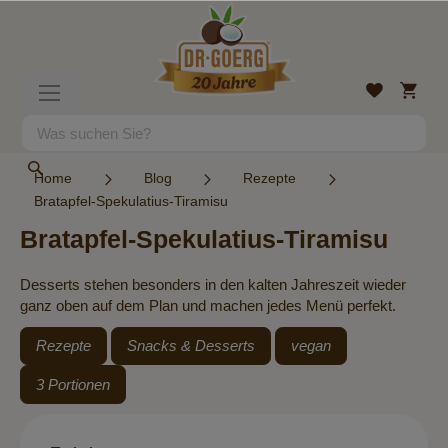
Direkt
zum
Inhalt
Mein
Wunschlist
Navigation
Warenk
umschalten
Suche
Suche
Home
Blog
Rezepte
Bratapfel-Spekulatius-Tiramisu
Bratapfel-Spekulatius-Tiramisu
Desserts stehen besonders in den kalten Jahreszeit wieder
ganz oben auf dem Plan und machen jedes Menü perfekt.
Rezepte
Snacks & Desserts
vegan
3 Portionen