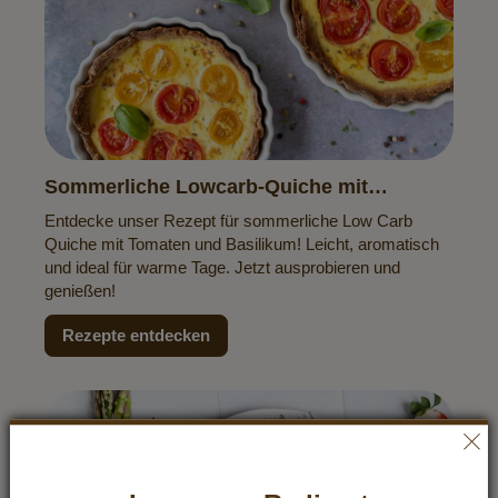
Sommerliche Lowcarb-Quiche mit
Tomaten & Basilikum
Entdecke unser Rezept für sommerliche Low Carb
Quiche mit Tomaten und Basilikum! Leicht, aromatisch
und ideal für warme Tage. Jetzt ausprobieren und
genießen!
Rezepte entdecken