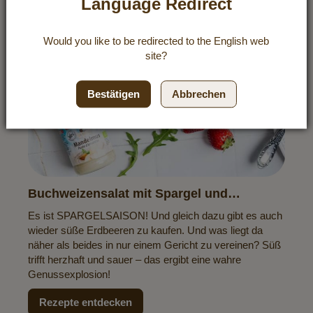
Language Redirect
Would you like to be redirected to the
English
web
site?
Bestätigen
Abbrechen
Buchweizensalat mit Spargel und
Erdbeeren
Es ist SPARGELSAISON! Und gleich dazu gibt es auch
wieder süße Erdbeeren zu kaufen. Und was liegt da
näher als beides in nur einem Gericht zu vereinen? Süß
trifft herzhaft und sauer – das ergibt eine wahre
Genussexplosion!
Rezepte entdecken