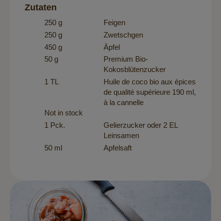
Zutaten
250 g
Feigen
250 g
Zwetschgen
450 g
Äpfel
50 g
Premium Bio-
Kokosblütenzucker
1 TL
Huile de coco bio aux épices
de qualité supérieure 190 ml,
à la cannelle
Not in stock
1 Pck.
Gelierzucker oder 2 EL
Leinsamen
50 ml
Apfelsaft