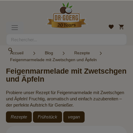
Allez
au
contenu
Mon
Liste
Basculer
panier
d’envies
la
navigation
Rechercher
Rechercher
Accueil
Blog
Rezepte
Feigenmarmelade mit Zwetschgen und Äpfeln
Feigenmarmelade mit Zwetschgen
und Äpfeln
Probiere unser Rezept für Feigenmarmelade mit Zwetschgen
und Äpfeln! Fruchtig, aromatisch und einfach zuzubereiten –
der perfekte Aufstrich für Genießer.
Rezepte
Frühstück
vegan