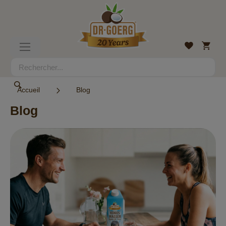
Allez
au
contenu
Mon
Liste
Basculer
panier
d’envies
la
navigation
Rechercher
Rechercher
Accueil
Blog
Blog