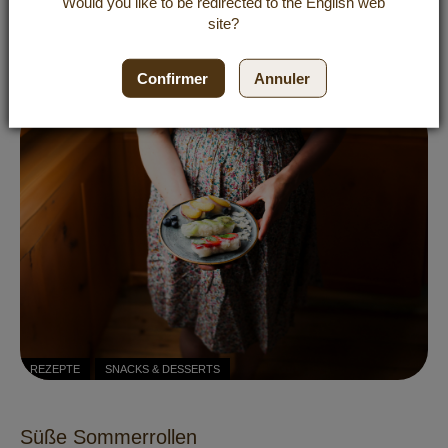
Would you like to be redirected to the
English
web
site?
Himbeer-Zitronen-Limonade
Confirmer
Annuler
REZEPTE
SNACKS & DESSERTS
Süße Sommerrollen