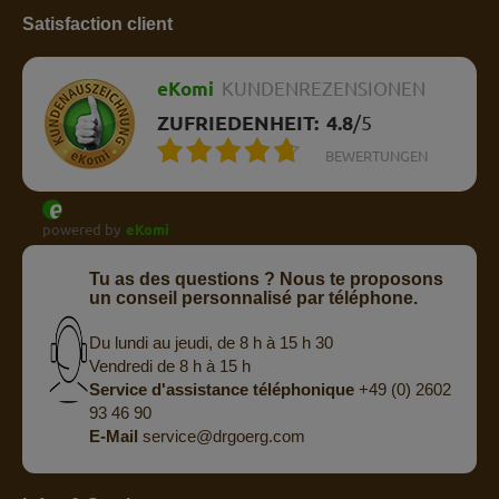
Satisfaction client
eKomi
KUNDENREZENSIONEN
ZUFRIEDENHEIT:
4.8
/
5
BEWERTUNGEN
powered by
eKomi
Tu as des questions ? Nous te proposons
un conseil personnalisé par téléphone.
Du lundi au jeudi, de 8 h à 15 h 30
Vendredi de 8 h à 15 h
Service d'assistance téléphonique
+49 (0) 2602
93 46 90
E-Mail
service@drgoerg.com