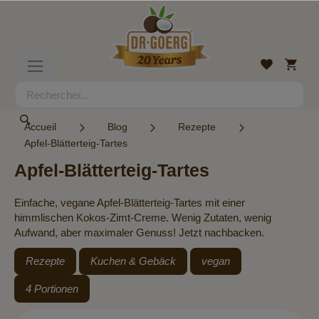
Allez
au
contenu
Mon
Liste
Basculer
panier
d’envies
la
navigation
Rechercher
Rechercher
Accueil
Blog
Rezepte
Apfel-Blätterteig-Tartes
Apfel-Blätterteig-Tartes
Einfache, vegane Apfel-Blätterteig-Tartes mit einer
himmlischen Kokos-Zimt-Creme. Wenig Zutaten, wenig
Aufwand, aber maximaler Genuss! Jetzt nachbacken.
Rezepte
Kuchen & Gebäck
vegan
4 Portionen