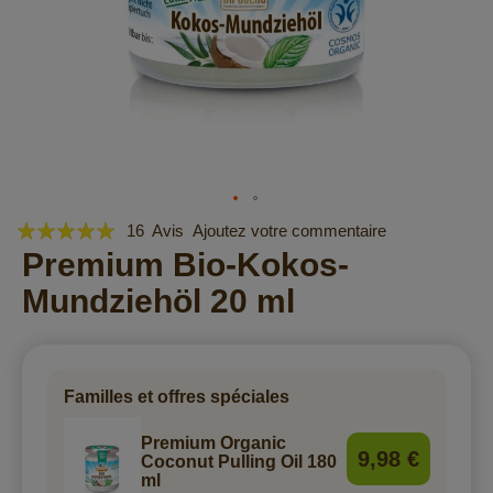
Évaluation:
Skip
16
Avis
Ajoutez votre commentaire
to
96
Premium Bio-Kokos-
100
% of
the
Mundziehöl 20 ml
beginning
of
the
images
gallery
Familles et offres spéciales
Premium Organic
9,98 €
Coconut Pulling Oil 180
ml