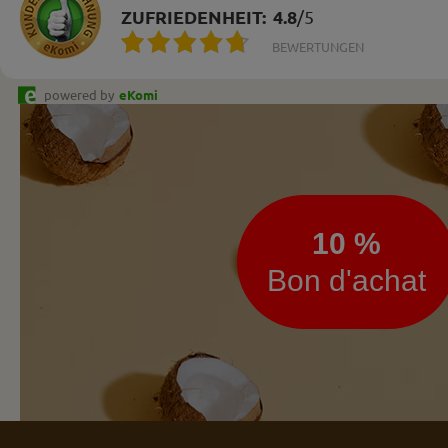
ZUFRIEDENHEIT:
4.8
/
5
BEWERTUNGEN
powered by
eKomi
Lettre
d’information
10 %
Bon d'achat