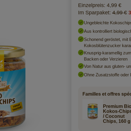
Einzelpreis: 4,99 €
Im Sparpaket:
4,99 €
3
Ungebleichte Kokoschip
Aus kontrolliert biologi
Schonend geröstet, mit B
Kokosblütenzucker karam
Knusprig-karamellig zu
Backen oder Verzieren
Von Natur aus gluten- un
Ohne Zusatzstoffe oder 
Familles et offres spé
Premium Bio
Kokos-Chip
/ Coconut
Chips, 160 g