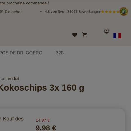
tre prochaine commande !
69 € d’achat
4.8 von 5
von
31017 Bewertungen
Compte
Mon panier
Liste
Langue
French
d’envies
POS DE DR. GOERG
B2B
ce produit
Kokoschips 3x 160 g
m Kauf des
14,97 €
9,98 €