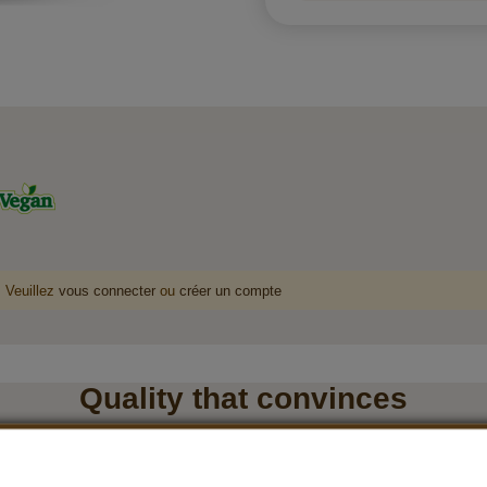
. Veuillez
vous connecter
ou
créer un compte
Quality that convinces