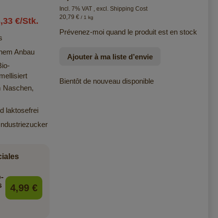
Incl. 7% VAT
,
excl.
Shipping Cost
20,79 €
/ 1 kg
,33 €/Stk.
Prévenez-moi quand le produit est en stock
s
schem Anbau
Ajouter à ma liste d’envie
io-
ellisiert
Bientôt de nouveau disponible
m Naschen,
d laktosefrei
Industriezucker
ciales
-
s
4,99 €