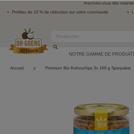
Inscrivez-vous dès mainte
Profitez de 10 % de réduction sur votre commande
L
Allez
au
contenu
Rechercher
Rechercher
NOTRE GAMME DE PRODUITS
Accueil
Premium Bio-Kokoschips 3x 160 g Sparpaket
Skip
to
the
end
of
the
images
gallery