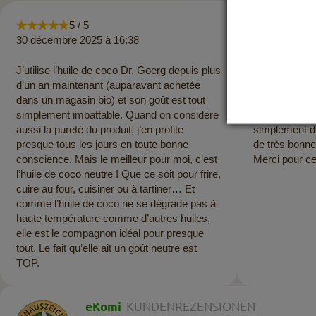
5 / 5
5 
30 décembre 2025 à 16:38
26 juillet 202
J’utilise l’huile de coco Dr. Goerg depuis plus
Le processus 
d’un an maintenant (auparavant achetée
sans problème
dans un magasin bio) et son goût est tout
rapide. Tous l
simplement imbattable. Quand on considère
emballés. Et 
aussi la pureté du produit, j’en profite
simplement dél
presque tous les jours en toute bonne
de très bonne
conscience. Mais le meilleur pour moi, c’est
Merci pour ce
l’huile de coco neutre ! Que ce soit pour frire,
cuire au four, cuisiner ou à tartiner… Et
comme l’huile de coco ne se dégrade pas à
haute température comme d’autres huiles,
elle est le compagnon idéal pour presque
tout. Le fait qu’elle ait un goût neutre est
TOP.
eKomi
KUNDENREZENSIONEN