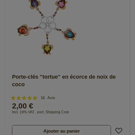
Porte-clés "tortue" en écorce de noix de
coco
Évaluation:
16
Avis
2,00 €
98%
Incl. 19% VAT
,
excl.
Shipping Cost
Ajout
Ajouter au panier