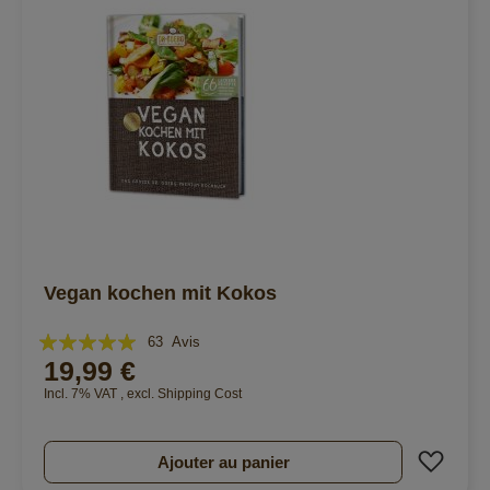
Vegan kochen mit Kokos
Évaluation:
63
Avis
19,99 €
95%
Incl. 7% VAT
,
excl.
Shipping Cost
Ajout
Ajouter au panier