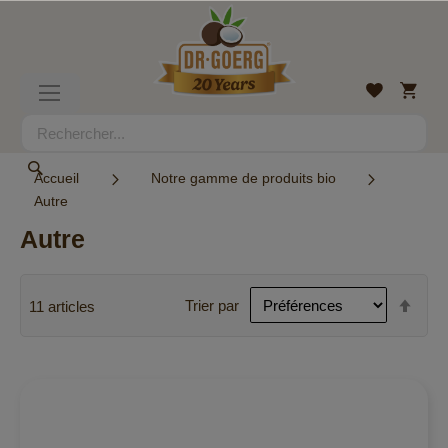
Allez
au
contenu
Mon
Liste
Basculer
panier
d’envies
la
navigation
Rechercher
Rechercher
Accueil
Notre gamme de produits bio
Autre
Autre
Par
Trier par
11
articles
ordr
décr