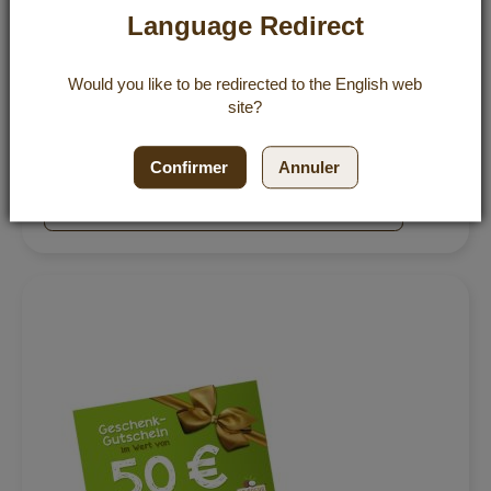
Language Redirect
Bon cadeau de 30,00 EUR
Would you like to be redirected to the
English
web
Évaluation:
8
Avis
site?
30,00 €
90%
Incl. 0% VAT
,
excl.
Shipping Cost
Confirmer
Annuler
Ajout
Ajouter au panier