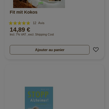
Fit mit Kokos
Évaluation:
12
Avis
14,89 €
97%
Incl. 7% VAT
,
excl.
Shipping Cost
Ajout
Ajouter au panier