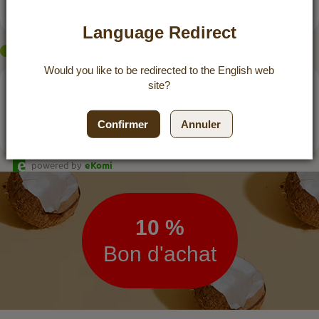
goût neutre est TOP.
Language Redirect
Would you like to be redirected to the
English
web
site?
eKomi
KUNDENREZENSIONEN
ZUFRIEDENHEIT:
4.8
/
5
Confirmer
Annuler
BEWERTUNGEN
powered by
eKomi
Lettre
d’information
10 %
Bon d'achat