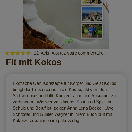
Évaluation:
Skip
12
Avis
Ajoutez votre commentaire
to
97
Fit mit Kokos
100
% of
the
beginning
of
the
Exotische Genussrezepte für Körper und Geist Kokos
images
bringt die Tropensonne in die Küche, aktiviert den
gallery
Stoffwechsel und hilft, Konzentration und Ausdauer zu
verbessern. Wie wertvoll das bei Sport und Spiel, in
Schule und Beruf ist, zeigen Anna Lena Böckel, Uwe
Schröder und Günter Wagner in ihrem Buch »Fit mit
Kokos«, erschienen im pala-verlag.