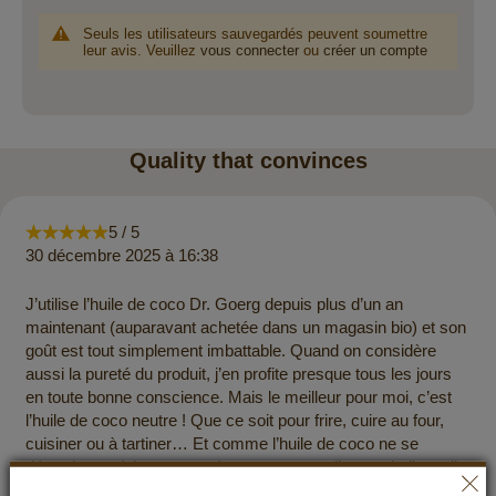
Seuls les utilisateurs sauvegardés peuvent soumettre
leur avis. Veuillez
vous connecter
ou
créer un compte
Quality that convinces
5 / 5
30 décembre 2025 à 16:38
J’utilise l’huile de coco Dr. Goerg depuis plus d’un an
maintenant (auparavant achetée dans un magasin bio) et son
goût est tout simplement imbattable. Quand on considère
aussi la pureté du produit, j’en profite presque tous les jours
en toute bonne conscience. Mais le meilleur pour moi, c’est
l’huile de coco neutre ! Que ce soit pour frire, cuire au four,
cuisiner ou à tartiner… Et comme l’huile de coco ne se
dégrade pas à haute température comme d’autres huiles, elle
est le compagnon idéal pour presque tout. Le fait qu’elle ait un