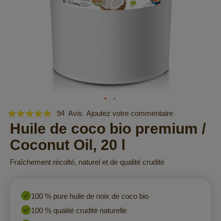
Évaluation:
Skip
94
Avis
Ajoutez votre commentaire
to
99
Huile de coco bio premium /
100
% of
the
Coconut Oil, 20 l
beginning
of
Fraîchement récolté, naturel et de qualité crudité
the
images
gallery
100 % pure huile de noix de coco bio
100 % qualité crudité naturelle