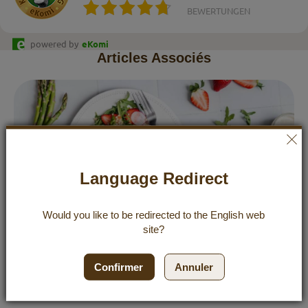
BEWERTUNGEN
powered by
eKomi
Articles Associés
Language Redirect
Would you like to be redirected to the
English
web
site?
Confirmer
Annuler
Buchweizensalat mit Spargel und Erdbeeren