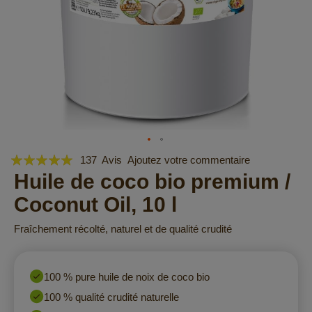
Évaluation:
Skip
137
Avis
Ajoutez votre commentaire
to
99
Huile de coco bio premium /
100
% of
the
Coconut Oil, 10 l
beginning
of
Fraîchement récolté, naturel et de qualité crudité
the
images
gallery
100 % pure huile de noix de coco bio
100 % qualité crudité naturelle