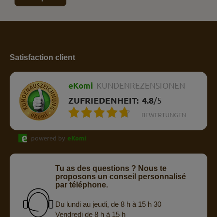
Satisfaction client
eKomi
KUNDENREZENSIONEN
ZUFRIEDENHEIT:
4.8
/
5
BEWERTUNGEN
powered by
eKomi
Tu as des questions ? Nous te
proposons un conseil personnalisé
par téléphone.
Du lundi au jeudi, de 8 h à 15 h 30
Vendredi de 8 h à 15 h