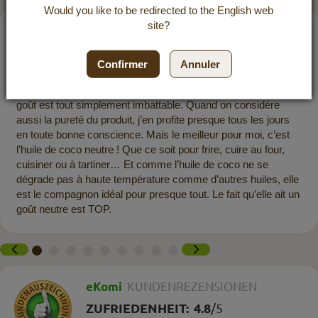
Would you like to be redirected to the
English
web
site?
5 / 5
30 décembre 2025 à 16:38
Confirmer
Annuler
J’utilise l’huile de coco Dr. Goerg depuis plus d’un an
maintenant (auparavant achetée dans un magasin bio) et son
goût est tout simplement imbattable. Quand on considère
aussi la pureté du produit, j’en profite presque tous les jours
en toute bonne conscience. Mais le meilleur pour moi, c’est
l’huile de coco neutre ! Que ce soit pour frire, cuire au four,
cuisiner ou à tartiner… Et comme l’huile de coco ne se
dégrade pas à haute température comme d’autres huiles, elle
est le compagnon idéal pour presque tout. Le fait qu’elle ait un
goût neutre est TOP.
eKomi
KUNDENREZENSIONEN
ZUFRIEDENHEIT:
4.8
/
5