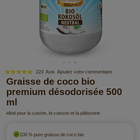
Évaluation:
Skip
223
Avis
Ajoutez votre commentaire
to
98
Graisse de coco bio
100
% of
the
premium désodorisée 500
beginning
of
ml
the
images
idéal pour la cuisine, la cuisson et la pâtisserie
gallery
100 % pure graisse de coco bio