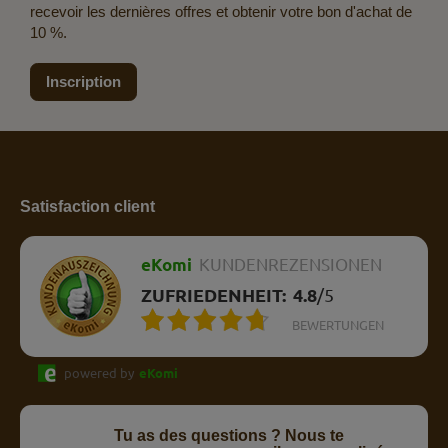
recevoir les dernières offres et obtenir votre bon d'achat de
10 %.
Inscription
Satisfaction client
eKomi
KUNDENREZENSIONEN
ZUFRIEDENHEIT:
4.8
/
5
BEWERTUNGEN
powered by
eKomi
Tu as des questions ? Nous te