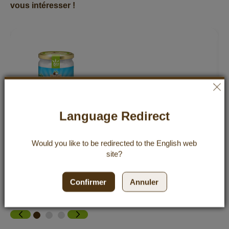
vous intéresser !
Language Redirect
Huile de coco bio premium / Coconut
Oil,500 ml
Would you like to be redirected to the
English
web
12,99 €
site?
Incl. 7% VAT
,
excl.
Shipping Cost
25,98 €
/ 1 l
Confirmer
Annuler