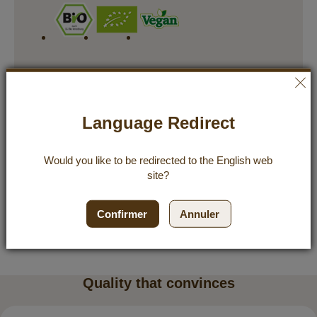
Fabrication & qualité
Language Redirect
Utilisation
Would you like to be redirected to the
English
web
Ingrédients & informations nutritionnelles
site?
Stockage & durabilité
Confirmer
Annuler
Avis
Quality that convinces