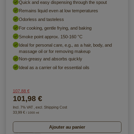
Quick and easy dispensing through the spout
Remains liquid even at low temperatures
Odorless and tasteless
For cooking, gentle frying, and baking
Smoke point approx. 150-160 °C
Ideal for personal care, e.g., as a hair, body, and
massage oil or for removing makeup
Non-greasy and absorbs quickly
Ideal as a carrier oil for essential oils
107,88 €
101,98 €
Incl. 7% VAT
,
excl.
Shipping Cost
33,99 €
/ 1000 ml
Ajouter au panier