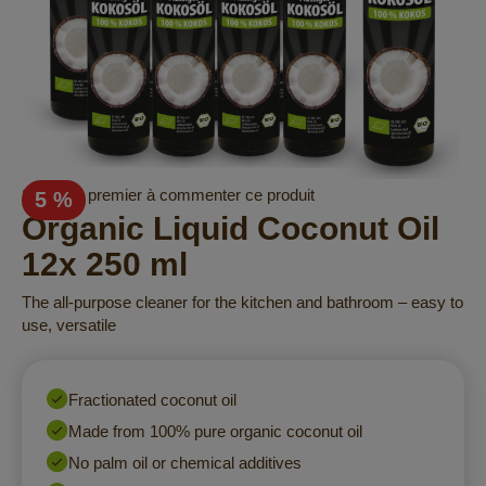
Skip
Soyez le premier à commenter ce produit
5 %
to
Organic Liquid Coconut Oil
the
12x 250 ml
beginning
of
The all-purpose cleaner for the kitchen and bathroom – easy to
the
use, versatile
images
gallery
Fractionated coconut oil
Made from 100% pure organic coconut oil
No palm oil or chemical additives