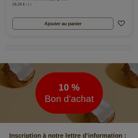
26,26 €
/ 1 l
Ajout
Ajouter au panier
Lettre
d’information
10 %
Bon d'achat
Inscription à notre lettre d’information :