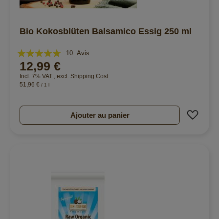
Bio Kokosblüten Balsamico Essig 250 ml
Évaluation:
10
Avis
12,99 €
100%
Incl. 7% VAT
,
excl.
Shipping Cost
51,96 €
/ 1 l
Ajout
Ajouter au panier