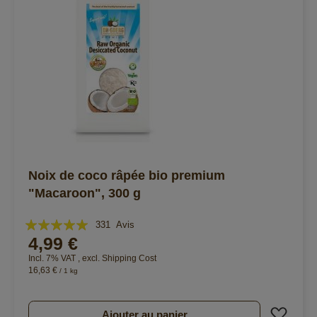
Noix de coco râpée bio premium
"Macaroon", 300 g
Évaluation:
331
Avis
4,99 €
99%
Incl. 7% VAT
,
excl.
Shipping Cost
16,63 €
/ 1 kg
Ajout
Ajouter au panier