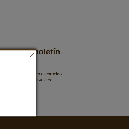
 nuestro boletín
ín gratuito por correo electrónico
fertas y asegurarte tu vale de
ribirme