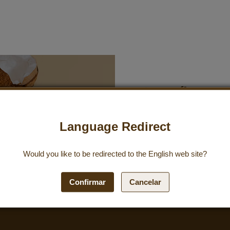
Inscríbase a
de noticias:
Language Redirect
Suscríbete a nuestro bolet
para recibir las últimas o
Would you like to be redirected to the
English
web site?
compra del 10 %.
Susc
Confirmar
Cancelar