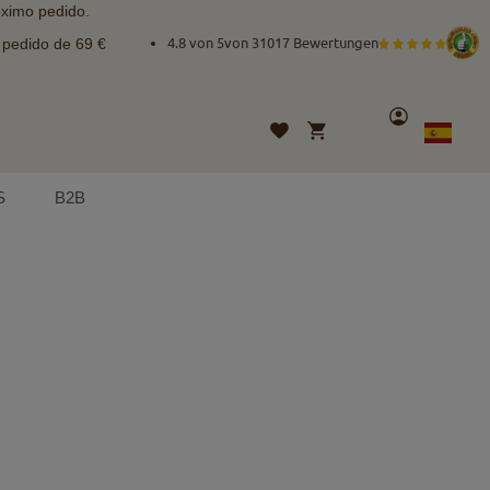
óximo pedido.
e pedido de 69 €
4.8 von 5
von
31017 Bewertungen
Cuenta
Mi cesta
Lista
Lenguaje
Spanish
de
deseos
S
B2B