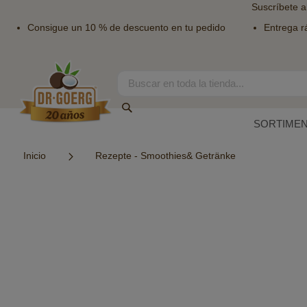
Suscríbete a
Consigue un 10 % de descuento en tu pedido
Entrega r
Ir
al
contenido
Search
Search
SORTIME
Inicio
Rezepte - Smoothies& Getränke