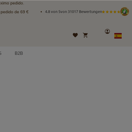
óximo pedido.
e pedido de 69 €
4.8 von 5
von
31017 Bewertungen
Cuenta
Mi cesta
Lista
Lenguaje
Spanish
de
deseos
S
B2B