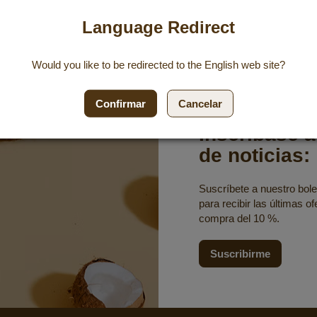
Language Redirect
Would you like to be redirected to the
English
web site?
Confirmar
Cancelar
Inscríbase a
de noticias:
Suscríbete a nuestro bolet
para recibir las últimas o
compra del 10 %.
Suscribirme