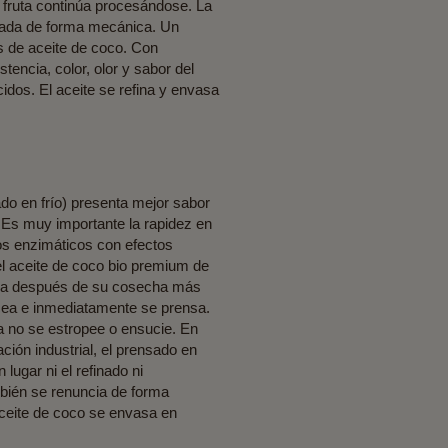
fruta continúa procesándose. La
ensada de forma mecánica. Un
s de aceite de coco. Con
encia, color, olor y sabor del
idos. El aceite se refina y envasa
ado en frío) presenta mejor sabor
. Es muy importante la rapidez en
os enzimáticos con efectos
el aceite de coco bio premium de
pera después de su cosecha más
ocea e inmediatamente se prensa.
a no se estropee o ensucie. En
ción industrial, el prensado en
lugar ni el refinado ni
ambién se renuncia de forma
aceite de coco se envasa en