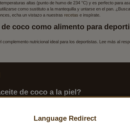
emperaturas altas (punto de humo de 234 °C) y es perfecto para asar,
utilizarse como sustituto a la mantequilla y untarse en el pan. ¿Busc
onces, echa un vistazo a nuestras
recetas
e inspírate.
e de coco como alimento para deport
l complemento nutricional ideal para los deportistas. Lee más al resp
l
eite de coco a la piel?
o
de aceite de coco para la piel
.
ita la piel con el aceite de coco?
Language Redirect