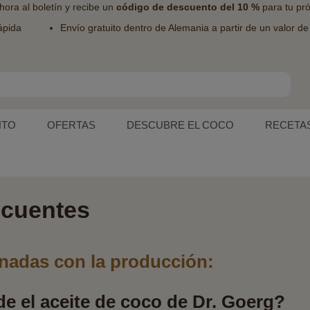
hora al
boletín
y recibe un
código de descuento del 10 %
para tu pr
ápida
Envío gratuito dentro de Alemania a partir de un valor d
NTO
OFERTAS
DESCUBRE EL COCO
RECETA
ecuentes
onadas con la producción:
e el aceite de coco de Dr. Goerg?