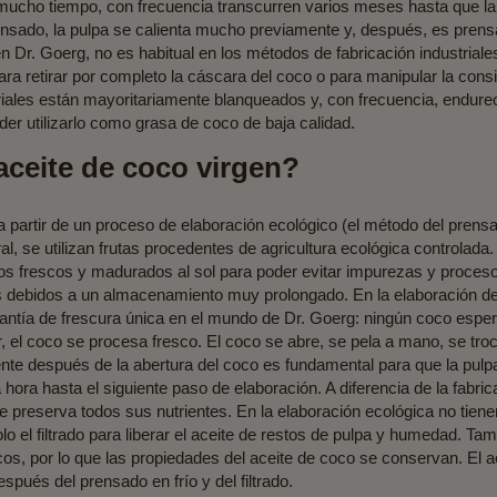
ucho tiempo, con frecuencia transcurren varios meses hasta que la 
 prensado, la pulpa se calienta mucho previamente y, después, es pr
 Dr. Goerg, no es habitual en los métodos de fabricación industriale
a retirar por completo la cáscara del coco o para manipular la consist
iales están mayoritariamente blanqueados y, con frecuencia, endurec
er utilizarlo como grasa de coco de baja calidad.
 aceite de coco virgen?
a partir de un proceso de elaboración ecológico (el método del prens
al, se utilizan frutas procedentes de agricultura ecológica controlada
os frescos y madurados al sol para poder evitar impurezas y proces
tas debidos a un almacenamiento muy prolongado. En la elaboración d
rantía de frescura única en el mundo de Dr. Goerg: ningún coco es
r, el coco se procesa fresco. El coco se abre, se pela a mano, se tr
te después de la abertura del coco es fundamental para que la pulp
ora hasta el siguiente paso de elaboración. A diferencia de la fabrica
preserva todos sus nutrientes. En la elaboración ecológica no tienen 
lo el filtrado para liberar el aceite de restos de pulpa y humedad. T
cos, por lo que las propiedades del aceite de coco se conservan. El 
espués del prensado en frío y del filtrado.