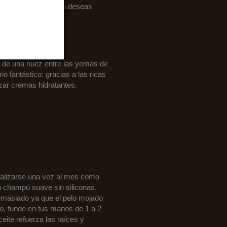
ación de suavidad. Si deseas
co para la piel
.
ño de una nuez entre las yemas de
o fantástico: gracias a las ricas
zar cremas hidratantes.
realizarse una vez al mes como
on champú suave sin siliconas.
demasiado ya que el pelo mojado
lo, funde en tus manos de 1 a 2
eite refuerza las raíces y