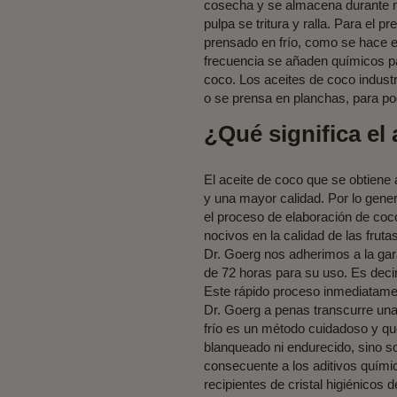
cosecha y se almacena durante m
pulpa se tritura y ralla. Para el
prensado en frío, como se hace en
frecuencia se añaden químicos par
coco. Los aceites de coco industr
o se prensa en planchas, para pod
¿Qué significa el
El aceite de coco que se obtiene 
y una mayor calidad. Por lo gener
el proceso de elaboración de coc
nocivos en la calidad de las fru
Dr. Goerg nos adherimos a la ga
de 72 horas para su uso. Es deci
Este rápido proceso inmediatamen
Dr. Goerg a penas transcurre una h
frío es un método cuidadoso y que 
blanqueado ni endurecido, sino so
consecuente a los aditivos quími
recipientes de cristal higiénicos d