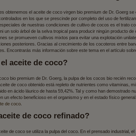
les obtenemos el aceite de coco virgen bio premium de Dr. Goerg se c
ntrolados en los que se prescinde por completo del uso de fertilizante
 especiales de nuestras condiciones de cultivo de cocos es el trato co
i un solo árbol de la selva tropical para producir ningún producto d
iones se promueven cultivos mixtos para evitar una explotación unilate
ciones posteriores. Gracias al crecimiento de los cocoteros entre bana
es. Encontrarás más información sobre este tema en el artículo sob
el aceite de coco?
 coco bio premium de Dr. Goerg, la pulpa de los cocos bio recién rec
aceite de coco obtenido está repleto de nutrientes como vitaminas, m
nido en ácido láurico de hasta 59,42%. Tal y como han demostrado 
en un efecto beneficioso en el organismo y en el estado físico general
te de coco
.
 aceite de coco refinado?
ite de coco se utiliza la pulpa del coco. En el prensado industrial, 