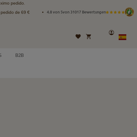
óximo pedido.
e pedido de 69 €
4.8 von 5
von
31017 Bewertungen
Cuenta
Mi cesta
Lista
Lenguaje
Spanish
de
deseos
S
B2B