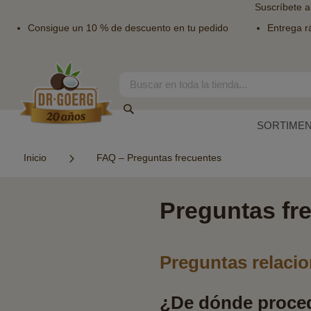
Suscríbete a
Consigue un 10 % de descuento en tu pedido
Entrega r
Ir
al
contenido
Search
Search
SORTIME
Inicio
FAQ – Preguntas frecuentes
Preguntas fr
Preguntas relaci
¿De dónde proced