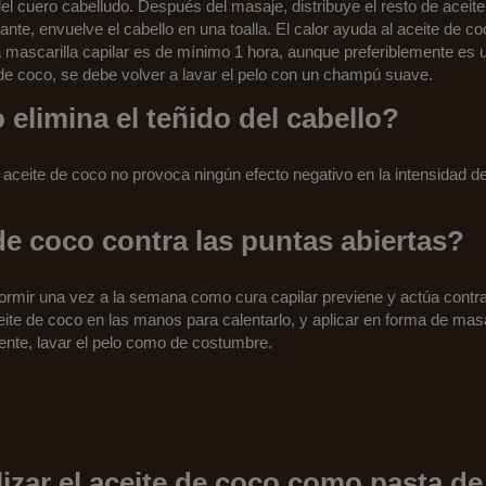
del cuero cabelludo. Después del masaje, distribuye el resto de aceite 
nte, envuelve el cabello en una toalla. El calor ayuda al aceite de co
la mascarilla capilar es de mínimo 1 hora, aunque preferiblemente es
 de coco, se debe volver a lavar el pelo con un champú suave.
 elimina el teñido del cabello?
ceite de coco no provoca ningún efecto negativo en la intensidad del
de coco contra las puntas abiertas?
ormir una vez a la semana como cura capilar previene y actúa contra
eite de coco en las manos para calentarlo, y aplicar en forma de ma
iente, lavar el pelo como de costumbre.
zar el aceite de coco como pasta de