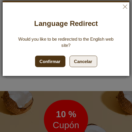
Tropical Coco Kokoswasser 6x1000 ml
23,94 €
22,74 €
Language Redirect
Incl. 19% VAT
,
excl.
Shipping Cost
3,79 €
/ 1 l
Would you like to be redirected to the
English
web
site?
Añad
Añadir al carrito
Confirmar
Cancelar
Boletín
de
noticias
10 %
Cupón