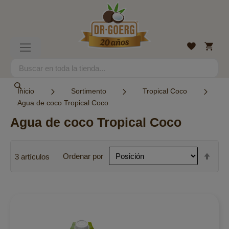
Ir
al
contenido
Mi
Lista
Toggle
cesta
de
Nav
deseos
Search
Search
Inicio
Sortimento
Tropical Coco
Agua de coco Tropical Coco
Agua de coco Tropical Coco
Fijar
Ordenar por
3
artículos
Dire
Des