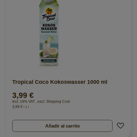
Tropical Coco Kokoswasser 1000 ml
3,99 €
Incl. 19% VAT
,
excl.
Shipping Cost
3,99 €
/ 1 l
Añad
Añadir al carrito