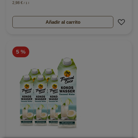
2,98 €
/ 1 l
Añad
Añadir al carrito
5 %