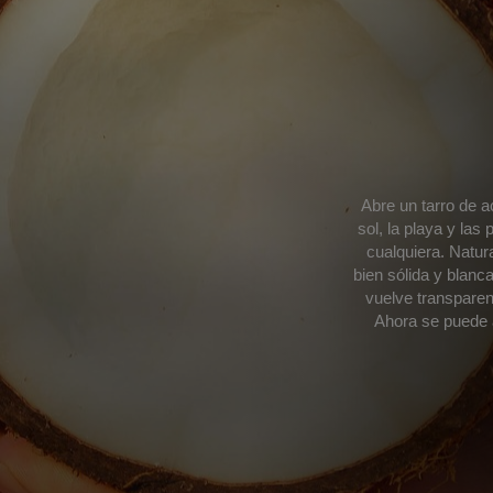
Abre un tarro de a
sol, la playa y la
cualquiera. Natura
bien sólida y blanc
vuelve transparen
Ahora se puede 