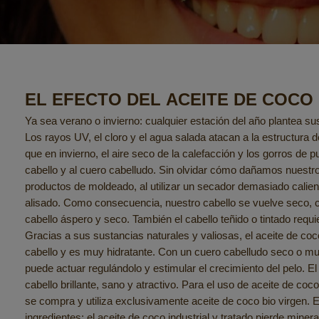
EL EFECTO DEL ACEITE DE COCO
Ya sea verano o invierno: cualquier estación del año plantea sus
Los rayos UV, el cloro y el agua salada atacan a la estructura d
que en invierno, el aire seco de la calefacción y los gorros de 
cabello y al cuero cabelludo. Sin olvidar cómo dañamos nuestr
productos de moldeado, al utilizar un secador demasiado calien
alisado. Como consecuencia, nuestro cabello se vuelve seco, c
cabello áspero y seco. También el cabello teñido o tintado requ
Gracias a sus sustancias naturales y valiosas, el aceite de coco
cabello y es muy hidratante. Con un cuero cabelludo seco o muy
puede actuar regulándolo y estimular el crecimiento del pelo. El
cabello brillante, sano y atractivo. Para el uso de aceite de coco
se compra y utiliza exclusivamente aceite de coco bio virgen. 
ingredientes: el aceite de coco industrial y tratado pierde miner