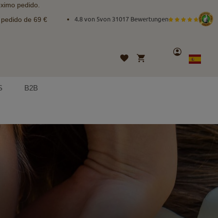
óximo pedido.
e pedido de 69 €
4.8 von 5
von
31017 Bewertungen
Cuenta
Mi cesta
Lista
Lenguaje
Spanish
de
deseos
S
B2B