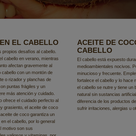
 EN EL CABELLO
ACEITE DE COC
CABELLO
 propios desafíos al cabello.
el cabello en verano, mientras
El cabello está expuesto dura
punto afectan gravemente al
medioambientales nocivos. Po
o cabello con un montón de
minucioso y frecuente. Emple
te o rizador y planchas de
fortalece el cabello y lo hace
on puntas frágiles y un
el cabello se nutre y tiene un 
iere más atención y cuidado.
natural sin sustancias artifici
 ofrece el cuidado perfecto al
diferencia de los productos de 
 grasiento, el aceite de coco
sufrir irritaciones, alergias 
 aceite de coco garantiza un
 en el cabello, por lo general
El motivo son sus
ales valiosos y vitaminas, por