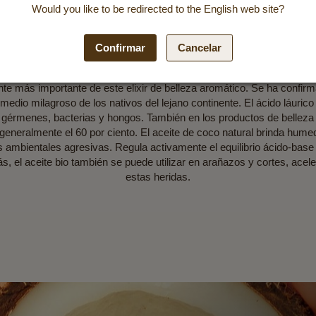
Would you like to be redirected to the
English
web site?
Sustancias valiosas
Confirmar
Cancelar
el aceite de coco es, desde hace miles de años, el producto de cuidad
ros. El comodín de belleza del aceite de coco es el ácido láurico qu
nte más importante de este elixir de belleza aromático. Se ha confirm
medio milagroso de los nativos del lejano continente. El ácido láurico 
 de gérmenes, bacterias y hongos. También en los productos de belleza 
generalmente el 60 por ciento. El aceite de coco natural brinda humed
 ambientales agresivas. Regula activamente el equilibrio ácido-base d
s, el aceite bio también se puede utilizar en arañazos y cortes, ace
estas heridas.