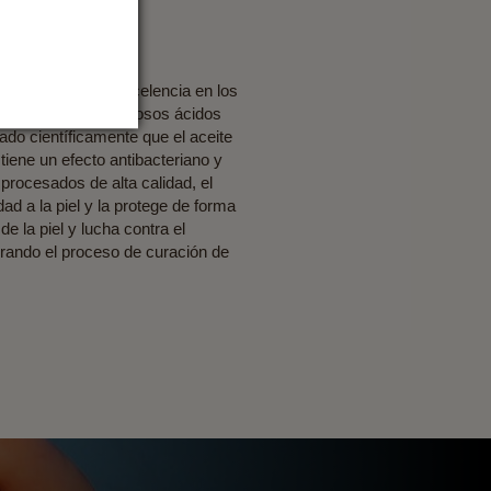
o de la piel por excelencia en los
e, junto a los numerosos ácidos
ado científicamente que el aceite
tiene un efecto antibacteriano y
procesados de alta calidad, el
ad a la piel y la protege de forma
e la piel y lucha contra el
lerando el proceso de curación de