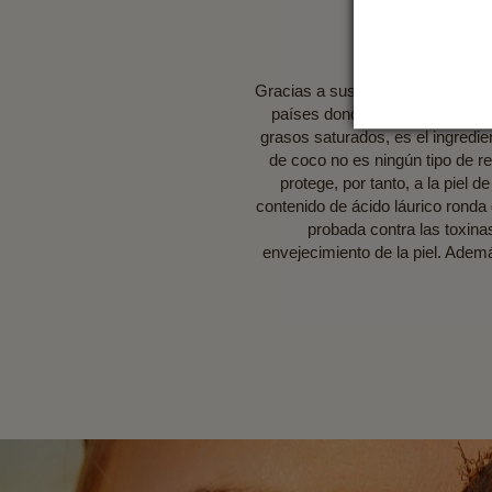
Gracias a sus múltiples efectos, 
países donde crecen los cocote
grasos saturados, es el ingredie
de coco no es ningún tipo de re
protege, por tanto, a la piel
contenido de ácido láurico ronda 
probada contra las toxinas
envejecimiento de la piel. Ademá