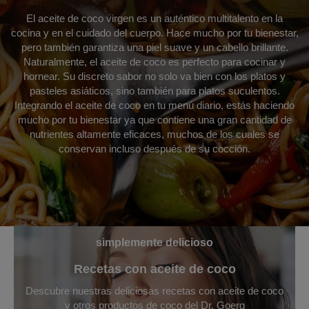
El aceite de coco virgen es un auténtico multitalento en la
cocina y en el cuidado del cuerpo. Hace mucho por tu bienestar,
pero también garantiza una piel suave y un cabello brillante.
Naturalmente, el aceite de coco es perfecto para cocinar y
hornear. Su discreto sabor no solo va bien con los platos y
pasteles asiáticos, sino también para platos suculentos.
Integrando el aceite de coco en tu menú diario, estás haciendo
mucho por tu bienestar ya que contiene una gran cantidad de
nutrientes altamente eficaces, muchos de los cuales se
conservan incluso después de su cocción.
simplemente delicioso
Recetas con aceite de coco
Descubre nuestras deliciosas recetas con aceite de coco
y otros productos de coco del Dr. Goerg