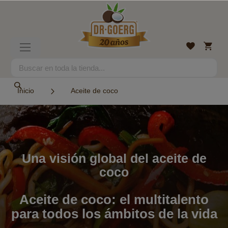
Ir
al
contenido
Mi
Lista
Toggle
cesta
de
Nav
deseos
Search
Search
Inicio
Aceite de coco
Una visión global del aceite de
coco
Aceite de coco: el multitalento
para todos los ámbitos de la vida