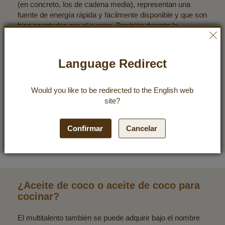
(en concreto, los de cadena media), representan una
fuente de energía rápida y fácilmente disponible y que son
bien aceptados por el cuerpo. También durante la
elaboración no hay ninguna grasa trans en el aceite ya
que no se somete a ningún proceso industrial como, por
ejemplo, al endurecido. La obtención del aceite se
Language Redirect
consigue de forma muy cuidadosa mediante el prensado
en frío a 38°C.
El aceite de coco virgen extra es uno de los pocos
Would you like to be redirected to the
English
web
aceites que pueden utilizarse sin ningún riesgo a altas
site?
temperaturas. Esto es lo que le hace el multitalento, sobre
todo en la cocina caliente.
Confirmar
Cancelar
¿Aceite de coco o aceite de coco para
cocinar?
El multitalento también se puede adquirir bajo el nombre