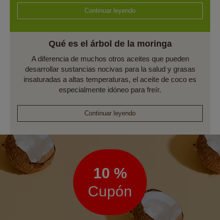
Continuar leyendo
Qué es el árbol de la moringa
A diferencia de muchos otros aceites que pueden
desarrollar sustancias nocivas para la salud y grasas
insaturadas a altas temperaturas, el aceite de coco es
especialmente idóneo para freír.
Continuar leyendo
Boletín
de
noticias
10 %
Cupón