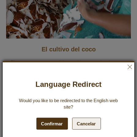
El cultivo del coco
El cocotero crece especialmente bien en suelos de arena
y lodo en las zonas costeras y cerca de orillas de ríos.
Para unas condiciones de cultivo óptimas y unos frutos
grandes y bonitos se necesita un suelo suelto y rico en
Language Redirect
nutrientes, no muy seco. Las condiciones óptimas para el
cultivo del coco son las condiciones climáticas tropicales
Would you like to be redirected to the
English
web
porque la palma es una planta extremadamente sensible
site?
a las heladas y crece en zonas de cultivo en las que la
temperatura nunca o muy raramente baja de 20 ºC y la
temperatura media es de alrededor de 27 ºC. Para crecer
Confirmar
Cancelar
sanos y fuertes, los cocoteros necesitan una elevada
humedad y mucho sol. Tales condiciones se dan en la