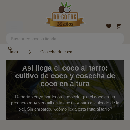
Ir
al
contenido
Mi
Lista
Toggle
cesta
de
Nav
deseos
Search
Search
Inicio
Cosecha de coco
Así llega el coco al tarro:
cultivo de coco y cosecha de
coco en altura
Debería ser ya por todos conocido que el coco es un
producto muy versátil en la cocina y para el cuidado de la
piel. Sin embargo, ¿cómo llega esta fruta al tarro?