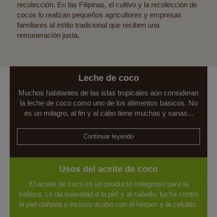
recolección. En las Filipinas, el cultivo y la recolección de
cocos lo realizan pequeños agricultores y empresas
familiares al estilo tradicional que reciben una
remuneración justa.
Leche de coco
Muchos habitantes de las islas tropicales aún consideran
la leche de coco como uno de los alimentos básicos. No
es un milagro, al fin y al cabo tiene muchas y sanas...
Continuar leyendo
Usos del aceite de coco
El aceite de coco es un producto milagroso para la
belleza. Le da suavidad a la piel y al cabello, lucha contra
la piel dañada e incluso acaba con el herpes y la celulitis.