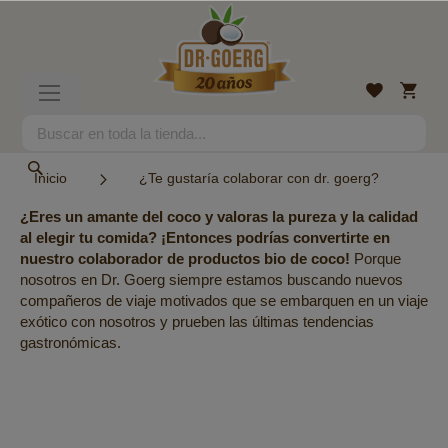
Ir
al
contenido
Mi
Lista
Toggle
cesta
de
Nav
deseos
Search
Search
Inicio
¿Te gustaría colaborar con dr. goerg?
¿Eres un amante del coco y valoras la pureza y la calidad
al elegir tu comida? ¡Entonces podrías convertirte en
nuestro colaborador de productos bio de coco!
Porque
nosotros en Dr. Goerg siempre estamos buscando nuevos
compañeros de viaje motivados que se embarquen en un viaje
exótico con nosotros y prueben las últimas tendencias
gastronómicas.