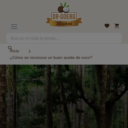
Ir
al
contenido
Mi
Lista
Toggle
cesta
de
Nav
deseos
Search
Search
Inicio
¿Cómo se reconoce un buen aceite de coco?