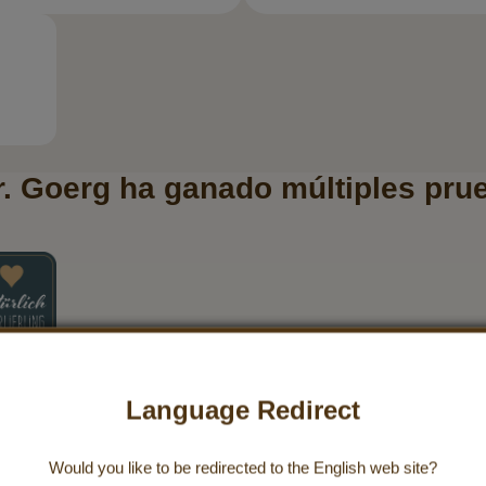
r. Goerg ha ganado múltiples pru
Language Redirect
Would you like to be redirected to the
English
web site?
Más información