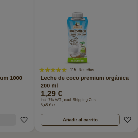
Valoración:
115
Reseñas
97%
ium 1000
Leche de coco premium orgánica
200 ml
1,29 €
Incl. 7% VAT
,
excl.
Shipping Cost
6,45 €
/ 1 l
Añadir a la Lista de Deseos
A
Añadir al carrito