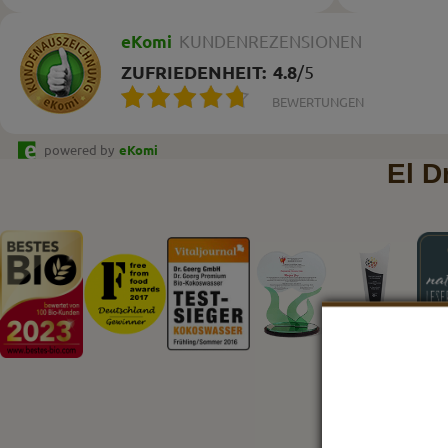
eKomi
KUNDENREZENSIONEN
ZUFRIEDENHEIT:
4.8
/
5
BEWERTUNGEN
powered by
eKomi
El D