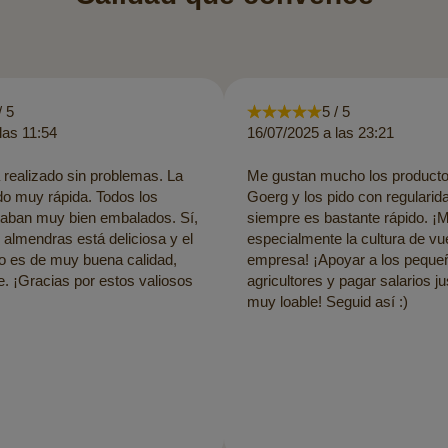
/ 5
5 / 5
las 11:54
16/07/2025 a las 23:21
 realizado sin problemas. La
Me gustan mucho los producto
do muy rápida. Todos los
Goerg y los pido con regularida
taban muy bien embalados. Sí,
siempre es bastante rápido. ¡
 almendras está deliciosa y el
especialmente la cultura de vu
o es de muy buena calidad,
empresa! ¡Apoyar a los peque
 ¡Gracias por estos valiosos
agricultores y pagar salarios j
muy loable! Seguid así :)