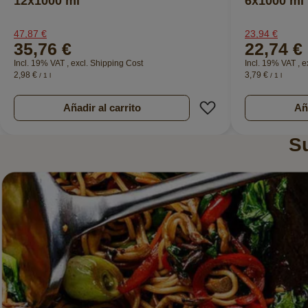
12x1000 ml
6x1000 ml
47,87 €
23,94 €
35,76 €
22,74 €
Incl. 19% VAT
,
excl.
Shipping Cost
Incl. 19% VAT
,
e
2,98 €
3,79 €
/ 1 l
/ 1 l
Añadir a la Lista d
Añadir al carrito
Aña
S