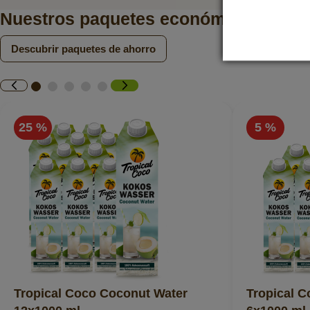
Nuestros paquetes económicos
Descubrir paquetes de ahorro
25 %
5 %
Tropical Coco Coconut Water
Tropical 