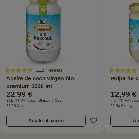
Valoración:
Valoración:
5112
Reseñas
99%
99%
Aceite de coco virgen bio
Pulpa de 
premium 1000 ml
22,99 €
12,99 €
Incl. 7% VAT
,
excl.
Shipping Cost
Incl. 7% VAT
,
ex
22,99 €
25,98 €
/ 1 l
/ 1 kg
Añadir a la Lista d
Añadir al carrito
Aña