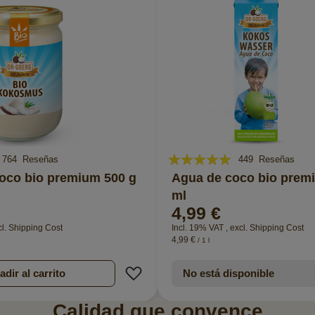
Valoración:
764
Reseñas
449
Reseñas
97%
coco bio premium 500 g
Agua de coco bio prem
ml
4,99 €
cl.
Shipping Cost
Incl. 19% VAT
,
excl.
Shipping Cost
4,99 €
/ 1 l
e Deseos
Añadir a la Lista de Deseos
dir al carrito
No está disponible
Calidad que convence