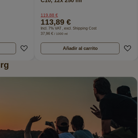
C10, 12x 250 ml
119,88 €
113,89 €
Incl. 7% VAT
,
excl.
Shipping Cost
37,96 €
/ 1000 ml
Añadir a la Lista de Deseos
A
Añadir al carrito
rg