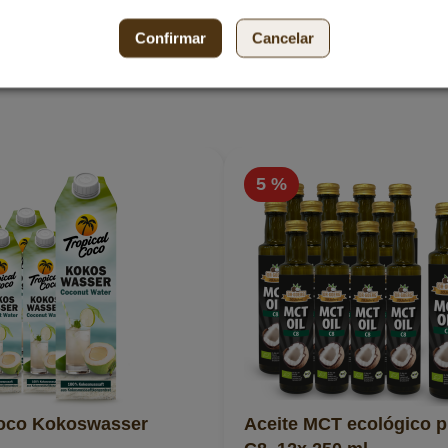
Confirmar
Cancelar
5 %
Coco Kokoswasser
Aceite MCT ecológico 