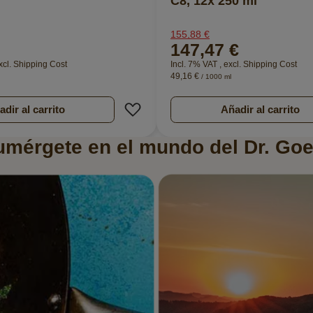
C8, 12x 250 ml
155,88 €
147,47 €
xcl.
Shipping Cost
Incl. 7% VAT
,
excl.
Shipping Cost
49,16 €
/ 1000 ml
e Deseos
Añadir a la Lista de Deseos
dir al carrito
Añadir al carrito
umérgete en el mundo del Dr. Goe