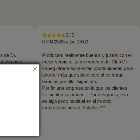
5 / 5
07/04/2025 a las 19:00
s de Dr.
Productos realmente buenos y justos con el
d. El envío
mejor servicio. La membresía del Club Dr.
Me gusta
Groeg ofrece excelentes oportunidades para
estra
ahorrar más que solo dinero al comprar.
ños
Gracias por ello. Sigan así...
ustos es algo
Por fin una empresa en la que los clientes
se sienten valorados... Por desgracia, eso
es algo poco habitual en el mundo
empresarial actual. Saludos ***