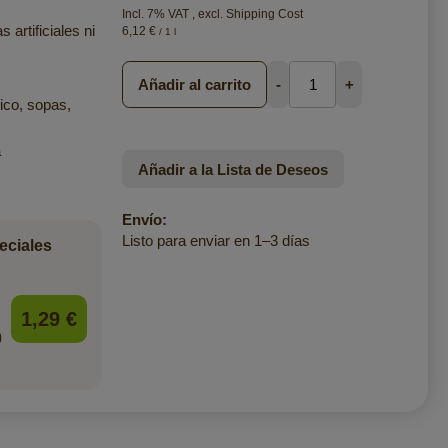
Incl. 7% VAT
,
excl.
Shipping Cost
artificiales ni
6,12 €
/ 1 l
Añadir al carrito
-
+
ico, sopas,
a
Añadir a la Lista de Deseos
Envío:
Listo para enviar en 1–3 días
eciales
1,29 €
0