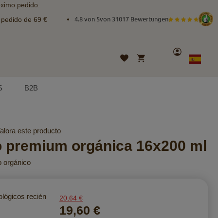
óximo pedido.
e pedido de 69 €
4.8 von 5
von
31017 Bewertungen
Cuenta
Mi cesta
Lista
Lenguaje
Spanish
de
deseos
S
B2B
alora este producto
o premium orgánica 16x200 ml
o orgánico
lógicos recién
20,64 €
19,60 €