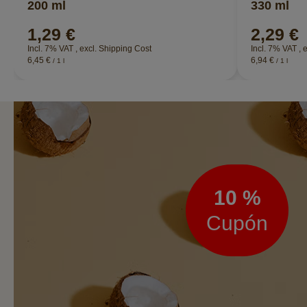
200 ml
330 ml
1,29 €
2,29 €
Incl. 7% VAT
,
excl.
Shipping Cost
Incl. 7% VAT
,
e
6,45 €
6,94 €
/ 1 l
/ 1 l
Boletín
de
noticias
10 %
Cupón