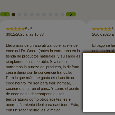
5 / 5
5 
30/12/2025 a las 16:38
26/07/2025 a 
Llevo más de un año utilizando el aceite de
El pago se ha
coco del Dr. Goerg (antes lo compraba en la
entrega ha si
tienda de productos naturales) y su sabor es
productos es
simplemente insuperable. Si a esto le
y la crema de
sumamos la pureza del producto, lo disfruto
aceite de coc
casi a diario con la conciencia tranquila.
como siempre.
Pero lo que más me gusta es el aceite de
productos!
coco neutro. Ya sea para freír, hornear,
cocinar o untar en el pan... Y como el aceite
de coco no se descompone a altas
temperaturas como otros aceites, es el
acompañamiento ideal para casi todo. Esto,
con un sabor neutro, es lo mejor.