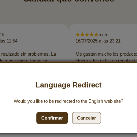
/ 5
5 / 5
las 11:54
16/07/2025 a las 23:21
 realizado sin problemas. La
Me gustan mucho los producto
do muy rápida. Todos los
Goerg y los pido con regularida
taban muy bien embalados. Sí,
siempre es bastante rápido. ¡
 almendras está deliciosa y el
especialmente la cultura de vu
o es de muy buena calidad,
empresa! ¡Apoyar a los peque
Language Redirect
 ¡Gracias por estos valiosos
agricultores y pagar salarios j
muy loable! Seguid así :)
Would you like to be redirected to the
English
web site?
Confirmar
Cancelar