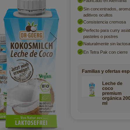
Fabricado en Alemania
Sin concentrados, aromas 
aditivos ocultos
Consistencia cremosa
Perfecto para curry asiát
pasteles o postres
Naturalmente sin lactos
En Tetra Pak con cierre
Familias y ofertas esp
Leche de
coco
premium
orgánica 20
ml