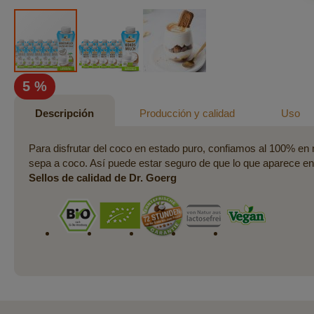
Saltar
5 %
al
comienzo
Descripción
Producción y calidad
Uso
de
la
Para disfrutar del coco en estado puro, confiamos al 100% en nu
galería
sepa a coco. Así puede estar seguro de que lo que aparece en
de
Sellos de calidad de Dr. Goerg
imágenes