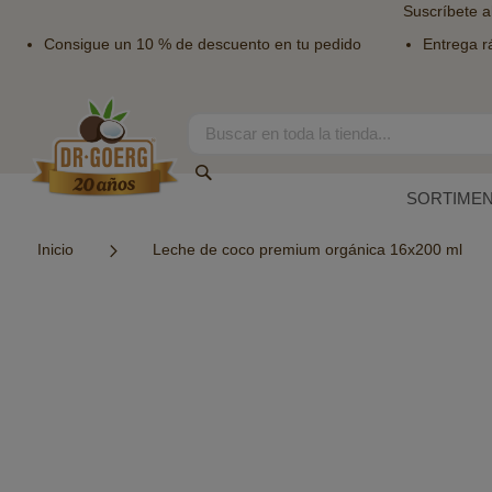
Suscríbete a
Consigue un 10 % de descuento en tu pedido
Entrega r
Ir
al
contenido
Search
Search
SORTIME
Inicio
Leche de coco premium orgánica 16x200 ml
Saltar
al
final
de
la
galería
de
imágenes