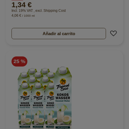
1,34 €
Incl. 19% VAT
,
excl.
Shipping Cost
4,06 €
/ 1000 ml
Añad
Añadir al carrito
25 %