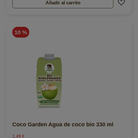
Añad
Añadir al carrito
10 %
Coco Garden Agua de coco bio 330 ml
1,49 €