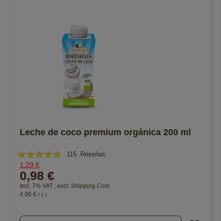
Leche de coco premium orgánica 200 ml
Valoración:
115
Reseñas
1,29 €
97%
0,98 €
Incl. 7% VAT
,
excl.
Shipping Cost
4,90 €
/ 1 l