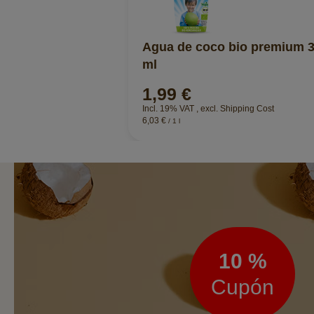
Agua de coco bio premium 
ml
1,99 €
Incl. 19% VAT
,
excl.
Shipping Cost
6,03 €
/ 1 l
Boletín
de
noticias
10 %
Cupón