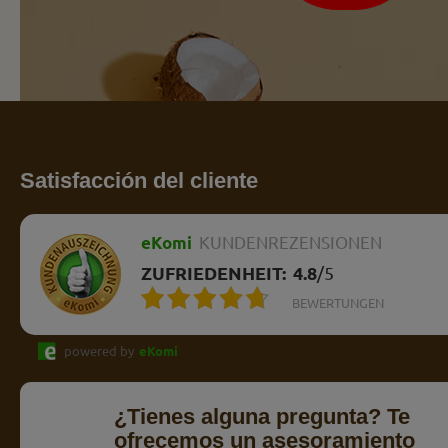
Satisfacción del cliente
eKomi
KUNDENREZENSIONEN
ZUFRIEDENHEIT:
4.8
/
5
BEWERTUNGEN
powered by
eKomi
¿Tienes alguna pregunta? Te
ofrecemos un asesoramiento