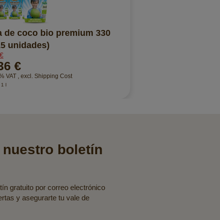
 de coco bio premium 330
15 unidades)
 €
36 €
19% VAT
,
excl.
Shipping Cost
 1 l
 nuestro boletín
ín gratuito por correo electrónico
fertas y asegurarte tu vale de