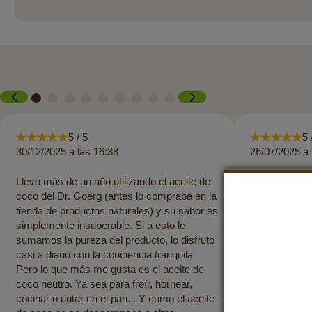
5 / 5
5 
30/12/2025 a las 16:38
26/07/2025 a 
Llevo más de un año utilizando el aceite de
El pago se ha
coco del Dr. Goerg (antes lo compraba en la
entrega ha si
tienda de productos naturales) y su sabor es
productos es
simplemente insuperable. Si a esto le
y la crema de
sumamos la pureza del producto, lo disfruto
aceite de coc
casi a diario con la conciencia tranquila.
como siempre.
Pero lo que más me gusta es el aceite de
productos!
coco neutro. Ya sea para freír, hornear,
cocinar o untar en el pan... Y como el aceite