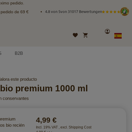
óximo pedido.
e pedido de 69 €
4.8 von 5
von
31017 Bewertungen
Cuenta
Mi cesta
Lista
Lenguaje
Spanish
de
deseos
S
B2B
alora este producto
bio premium 1000 ml
in conservantes
4,99 €
 premium
s bio recién
Incl. 19% VAT
,
excl.
Shipping Cost