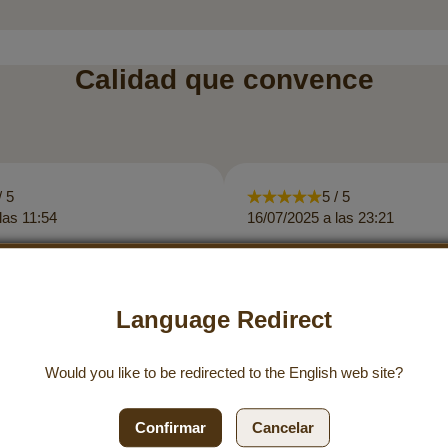
Calidad que convence
/ 5
5 / 5
las 11:54
16/07/2025 a las 23:21
 realizado sin problemas. La
Me gustan mucho los producto
do muy rápida. Todos los
Goerg y los pido con regularida
taban muy bien embalados. Sí,
siempre es bastante rápido. ¡
Language Redirect
 almendras está deliciosa y el
especialmente la cultura de vu
o es de muy buena calidad,
empresa! ¡Apoyar a los peque
 ¡Gracias por estos valiosos
agricultores y pagar salarios j
Would you like to be redirected to the
English
web site?
muy loable! Seguid así :)
Confirmar
Cancelar