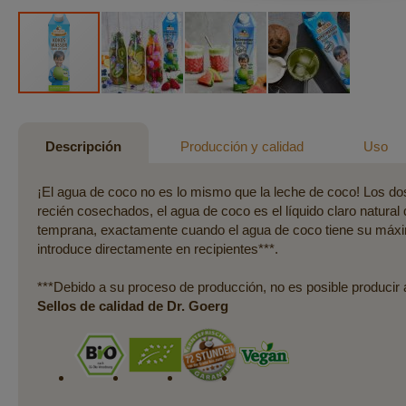
Saltar
al
comienzo
Descripción
Producción y calidad
Uso
de
la
¡El agua de coco no es lo mismo que la leche de coco! Los dos
galería
recién cosechados, el agua de coco es el líquido claro natural
de
temprana, exactamente cuando el agua de coco tiene su máxim
imágenes
introduce directamente en recipientes***.
***Debido a su proceso de producción, no es posible producir
Sellos de calidad de Dr. Goerg