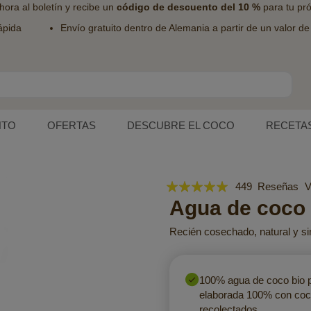
hora al
boletín
y recibe un
código de descuento del 10 %
para tu pr
ápida
Envío gratuito dentro de Alemania a partir de un valor d
NTO
OFERTAS
DESCUBRE EL COCO
RECETA
Valoración:
449
Reseñas
V
97
Agua de coco 
100
% of
Recién cosechado, natural y s
100% agua de coco bio
elaborada 100% con coco
recolectados