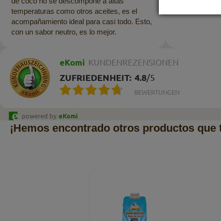
de coco no se descompone a altas
temperaturas como otros aceites, es el
acompañamiento ideal para casi todo. Esto,
con un sabor neutro, es lo mejor.
eKomi
KUNDENREZENSIONEN
ZUFRIEDENHEIT:
4.8
/
5
BEWERTUNGEN
powered by
eKomi
¡Hemos encontrado otros productos que 