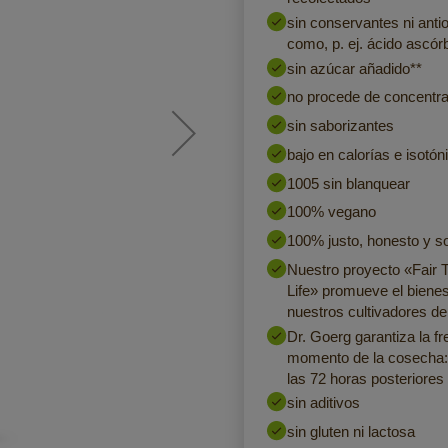
sin conservantes ni anti
como, p. ej. ácido ascór
sin azúcar añadido**
no procede de concentr
sin saborizantes
bajo en calorías e isotón
1005 sin blanquear
100% vegano
100% justo, honesto y so
Nuestro proyecto «Fair T
Life» promueve el bienes
nuestros cultivadores d
Dr. Goerg garantiza la fr
momento de la cosecha:
las 72 horas posteriores 
sin aditivos
sin gluten ni lactosa