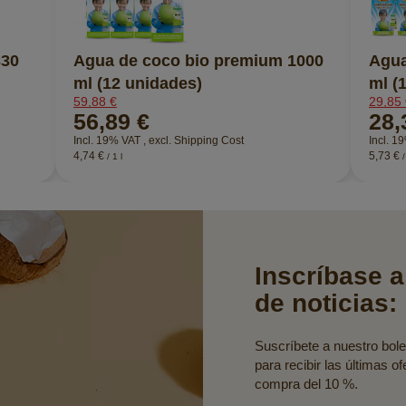
330
Agua de coco bio premium 1000
Agua
ml (12 unidades)
ml (
59,88 €
29,85
56,89 €
28,
Incl. 19% VAT
,
excl.
Shipping Cost
Incl. 
4,74 €
5,73 €
/ 1 l
/
Inscríbase a
de noticias:
Suscríbete a nuestro bolet
para recibir las últimas o
compra del 10 %.