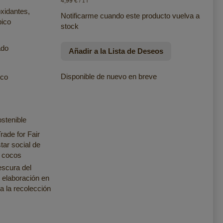
4,99 €
/ 1 l
oxidantes,
Notificarme cuando este producto vuelva a
bico
stock
ado
Añadir a la Lista de Deseos
Disponible de nuevo en breve
ico
stenible
rade for Fair
tar social de
e cocos
escura del
 elaboración en
a la recolección