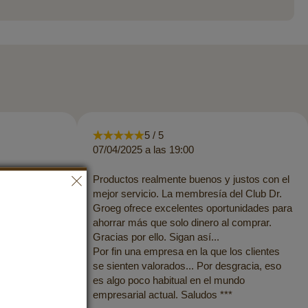
5 / 5
07/04/2025 a las 19:00
s de Dr.
Productos realmente buenos y justos con el
d. El envío
mejor servicio. La membresía del Club Dr.
Me gusta
Groeg ofrece excelentes oportunidades para
estra
ahorrar más que solo dinero al comprar.
ños
Gracias por ello. Sigan así...
ustos es algo
Por fin una empresa en la que los clientes
se sienten valorados... Por desgracia, eso
es algo poco habitual en el mundo
empresarial actual. Saludos ***