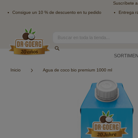
Suscríbete a
Consigue un 10 % de descuento en tu pedido
Entrega r
Ir
al
contenido
Search
Search
SORTIME
Inicio
Agua de coco bio premium 1000 ml
Saltar
al
final
de
la
galería
de
imágenes