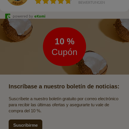
BEWERTUNGEN
powered by
eKomi
Boletín
de
noticias
10 %
Cupón
Inscríbase a nuestro boletín de noticias:
Suscríbete a nuestro boletín gratuito por correo electrónico
para recibir las últimas ofertas y asegurarte tu vale de
compra del 10 %.
Suscribirme