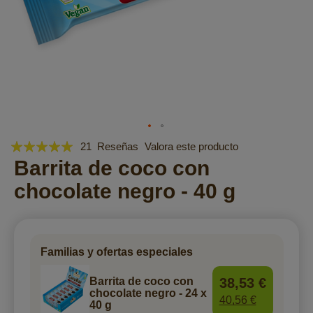
Valoración:
Saltar
21
Reseñas
Valora este producto
al
98
Barrita de coco con
100
% of
comienzo
chocolate negro - 40 g
de
la
galería
de
imágenes
Familias y ofertas especiales
38,53 €
Barrita de coco con
chocolate negro - 24 x
40,56 €
40 g