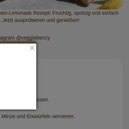
nen-Limonade Rezept! Fruchtig, spritzig und einfach
. Jetzt ausprobieren und genießen!
stagram @veggiebeccy
nuten köcheln lassen.
Minze und Eiswürfeln servieren.