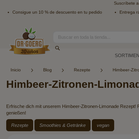
Suscríbete a
Consigue un 10 % de descuento en tu pedido
Entrega r
Ir
al
contenido
Search
Search
SORTIME
Inicio
Blog
Rezepte
Himbeer-Zit
Himbeer-Zitronen-Limona
Erfrische dich mit unserem Himbeer-Zitronen-Limonade Rezept! Fr
genießen!
Rezepte
Smoothies & Getränke
vegan