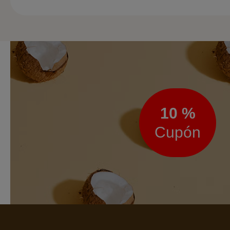
Boletín
de
noticias
10 %
Cupón