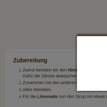
Zubereitung
Zuerst bereiten wir den
Himbeer-Zitronen-
Dafür die Zitrone abwaschen und in Scheib
Zusammen mit den anderen Zutaten in einen 
Alles Absieben.
Für die
Limonade
nun den Sirup mit etwas