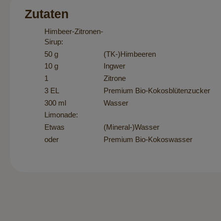
Zutaten
Himbeer-Zitronen-
Sirup:
50 g
(TK-)Himbeeren
10 g
Ingwer
1
Zitrone
3 EL
Premium Bio-Kokosblütenzucker
300 ml
Wasser
Limonade:
Etwas
(Mineral-)Wasser
oder
Premium Bio-Kokoswasser