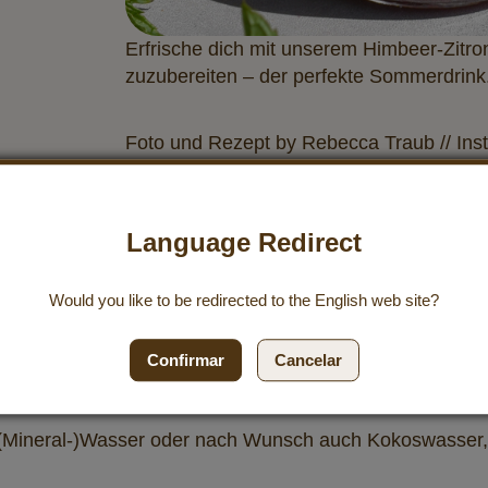
Erfrische dich mit unserem Himbeer-Zitro
zuzubereiten – der perfekte Sommerdrink
Foto und Rezept by Rebecca Traub // In
Language Redirect
Would you like to be redirected to the
English
web site?
Sirup
für unsere Limonade zu.
en schneiden.
Confirmar
Cancelar
Topf geben, verrühren und bei mittlerer Hitze ca. 20 Mi
 (Mineral-)Wasser oder nach Wunsch auch Kokoswasser, 