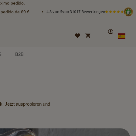
óximo pedido.
e pedido de 69 €
4.8 von 5
von
31017 Bewertungen
Cuenta
Mi cesta
Lista
Lenguaje
Spanish
de
deseos
S
B2B
k. Jetzt ausprobieren und