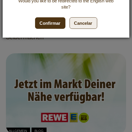
Would you like to be redirected to the
English
web
site?
ALLGEMEIN
BLOG
Confirmar
Cancelar
Kosmetik mit Kokosöl: Natürliche Pflege zum
Selbermachen
ALLGEMEIN
BLOG