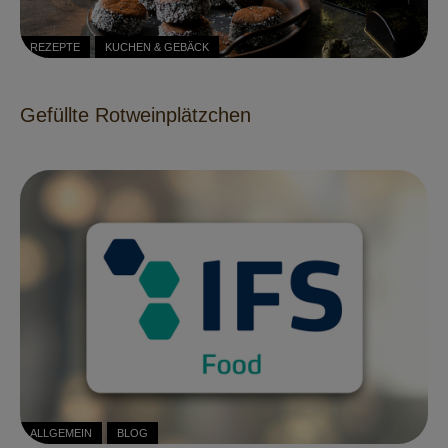
REZEPTE
KUCHEN & GEBÄCK
Gefüllte Rotweinplätzchen
ALLGEMEIN
BLOG