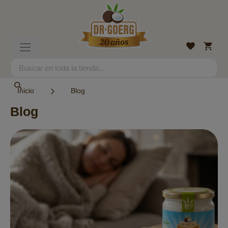
Ir
al
contenido
Mi
Lista
Toggle
cesta
de
Nav
deseos
Search
Search
Inicio
Blog
Blog