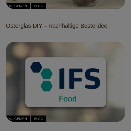
ALLGEMEIN
BLOG
Osterglas DIY – nachhaltige Bastelidee
ALLGEMEIN
BLOG