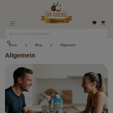
Ir
al
contenido
Mi
Lista
Toggle
cesta
de
Nav
deseos
Search
Search
Inicio
Blog
Allgemein
Allgemein