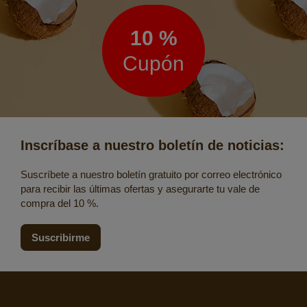
de
noticias
10 %
Cupón
Inscríbase a nuestro boletín de noticias:
Suscríbete a nuestro boletín gratuito por correo electrónico
para recibir las últimas ofertas y asegurarte tu vale de
compra del 10 %.
Suscribirme