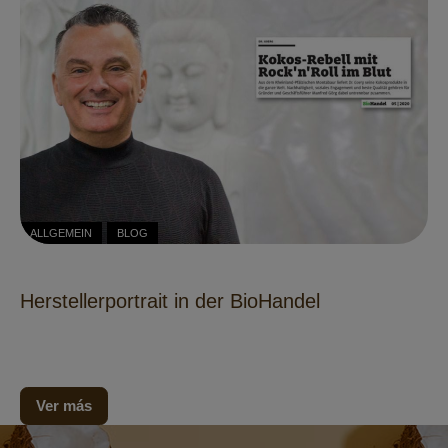
ALLGEMEIN
BLOG
Herstellerportrait in der BioHandel
Ver más
Boletín