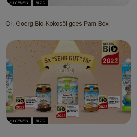
ALLGEMEIN
BLOG
Dr. Goerg Bio-Kokosöl goes Pam Box
ALLGEMEIN
BLOG