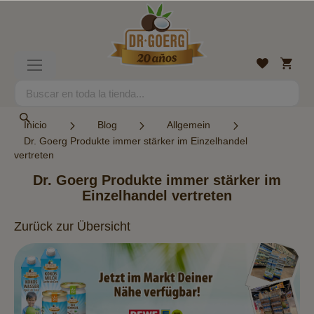
Ir
al
contenido
Mi
Lista
Toggle
cesta
de
Nav
deseos
Search
Search
Inicio
Blog
Allgemein
Dr. Goerg Produkte immer stärker im Einzelhandel
vertreten
Dr. Goerg Produkte immer stärker im
Einzelhandel vertreten
Zurück zur Übersicht