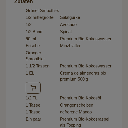
Zutaten
Grüner Smoothie:
1/2 mittelgroße
Salatgurke
1/2
Avocado
1/2 Bund
Spinat
90 ml
Premium Bio-Kokoswasser
Frische
Minzblätter
Oranger
Smoothie:
1 1/2 Tassen
Premium Bio-Kokoswasser
1 EL
Crema de almendras bio
premium 500 g
1/2 TL
Premium Bio-Kokosöl
1 Tasse
Orangenscheiben
1 Tasse
gefrorene Mango
Ein paar
Premium Bio-Kokosraspel
als Topping