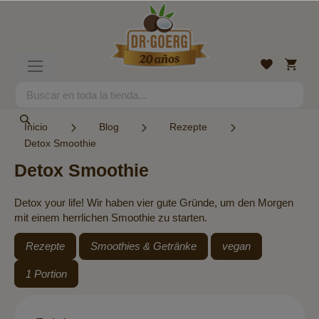
Ir
al
contenido
Mi
Lista
Toggle
cesta
de
Nav
deseos
Search
Search
Inicio
Blog
Rezepte
Detox Smoothie
Detox Smoothie
Detox your life! Wir haben vier gute Gründe, um den Morgen
mit einem herrlichen Smoothie zu starten.
Rezepte
Smoothies & Getränke
vegan
1 Portion