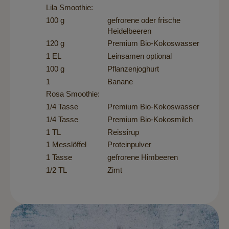
Lila Smoothie:
100 g
gefrorene oder frische
Heidelbeeren
120 g
Premium Bio-Kokoswasser
1 EL
Leinsamen optional
100 g
Pflanzenjoghurt
1
Banane
Rosa Smoothie:
1/4 Tasse
Premium Bio-Kokoswasser
1/4 Tasse
Premium Bio-Kokosmilch
1 TL
Reissirup
1 Messlöffel
Proteinpulver
1 Tasse
gefrorene Himbeeren
1/2 TL
Zimt