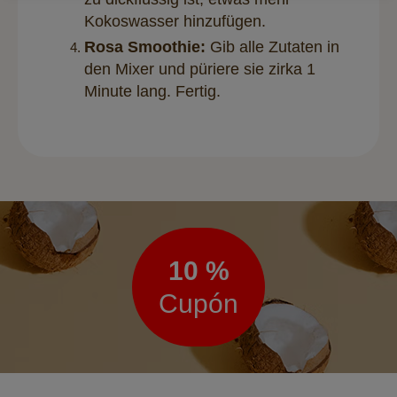
Kokoswasser hinzufügen.
Rosa Smoothie:
Gib alle Zutaten in
den Mixer und püriere sie zirka 1
Minute lang. Fertig.
Boletín
de
noticias
10 %
Cupón