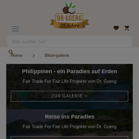
Direkt
zum
Inhalt
Mein
Wunschlist
Navigation
Warenk
umschalten
Suche
Suche
Home
Bildergalerie
Philippinen - ein Paradies auf Erden
Fair Trade For Fair Life Projekte von Dr. Goerg
ZUR GALERIE >
Reise ins Paradies
Fair Trade For Fair Life Projekte von Dr. Goerg