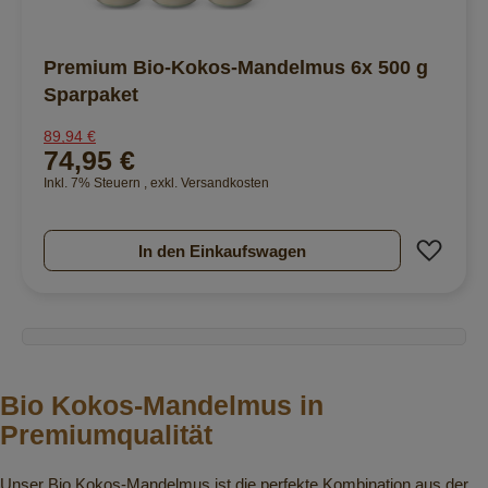
Premium Bio-Kokos-Mandelmus 6x 500 g
Sparpaket
89,94 €
74,95 €
Inkl. 7% Steuern
,
exkl.
Versandkosten
Zur 
In den Einkaufswagen
Bio Kokos-Mandelmus in
Premiumqualität
Unser Bio Kokos-Mandelmus ist die perfekte Kombination aus der