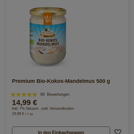
Premium Bio-Kokos-Mandelmus 500 g
Bewertung:
88
Bewertungen
14,99 €
99%
Inkl. 7% Steuern
,
exkl.
Versandkosten
29,98 €
/ 1 kg
Zur 
In den Einkaufswagen