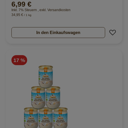
6,99 €
94%
Inkl. 7% Steuern
,
exkl.
Versandkosten
34,95 €
/ 1 kg
Zur 
In den Einkaufswagen
17 %