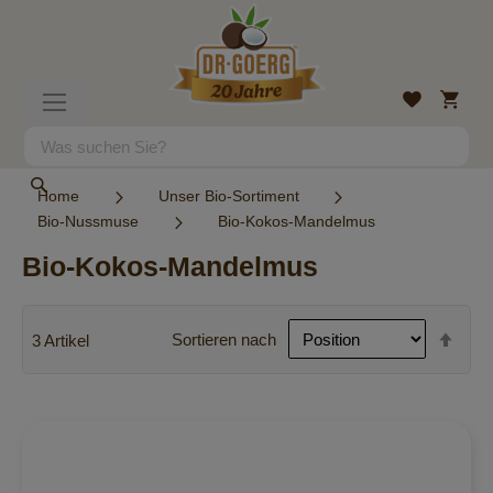
Direkt
zum
Inhalt
Mein
Wunschlist
Navigation
Warenk
umschalten
Suche
Suche
Home
Unser Bio-Sortiment
Bio-Nussmuse
Bio-Kokos-Mandelmus
Bio-Kokos-Mandelmus
In
Sortieren nach
3
Artikel
abst
Reih