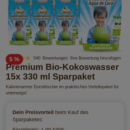
Bewertung:
Zum
540
Bewertungen
Ihre Bewertung hinzufügen
5 %
Anfang
98
Premium Bio-Kokoswasser
100
% of
der
15x 330 ml Sparpaket
Bildergalerie
springen
Kalorienarmer Durstlöscher im praktischen Vorteilspaket für
unterwegs!
Dein Preisvorteil
beim Kauf des
Sparpaketes:
Einzelpreis: 1,99 €/Stk.