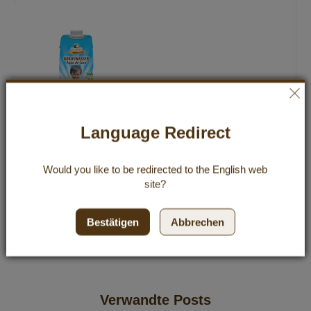
Premium Bio-Kokoswasser 330 ml
Language Redirect
1,99 €
Would you like to be redirected to the
English
web
Inkl. 19% Steuern
,
exkl.
Versandkosten
site?
6,03 €
/ 1 l
Bestätigen
Abbrechen
Verwandte Posts