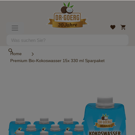
Direkt
zum
Inhalt
Mein
Wunschlist
Navigation
Warenk
umschalten
Suche
Suche
Home
Premium Bio-Kokoswasser 15x 330 ml Sparpaket
Zum
Ende
der
Bildergalerie
springen