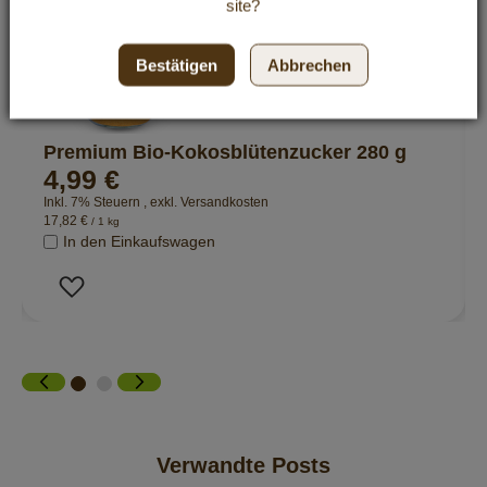
site?
Bestätigen
Abbrechen
Premium Bio-Kokosblütenzucker 280 g
4,99 €
Inkl. 7% Steuern
,
exkl.
Versandkosten
17,82 €
/ 1 kg
In den Einkaufswagen
Zur Wunschliste hinzufügen
Verwandte Posts