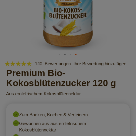
Bewertung:
Zum
140
Bewertungen
Ihre Bewertung hinzufügen
Anfang
98
Premium Bio-
100
% of
der
Kokosblütenzucker 120 g
Bildergalerie
springen
Aus erntefrischem Kokosblütennektar
Zum Backen, Kochen & Verfeinern
Gewonnen aus aus erntefrischem
Kokosblütennektar