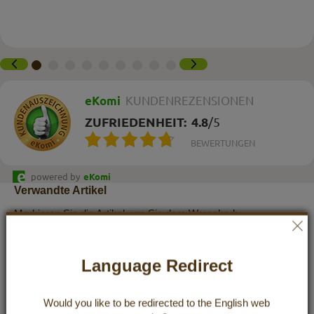
eKomi
KUNDENREZENSIONEN
ZUFRIEDENHEIT:
4.8
/
5
BEWERTUNGEN
powered by
eKomi
Verwandte Artikel
Markieren Sie die Artikel, um Sie dem Warenkorb
hinzuzufügen oder
Alle auswählen
Language Redirect
Would you like to be redirected to the
English
web