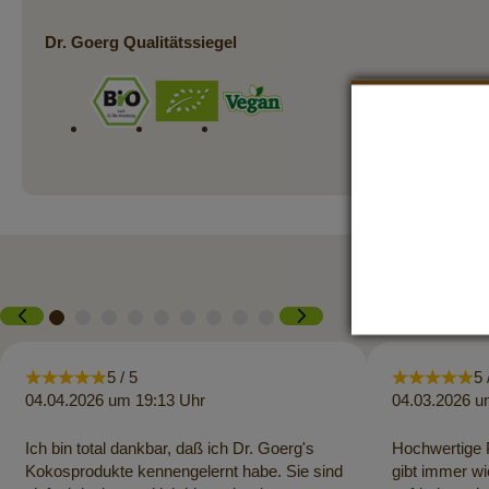
Dr. Goerg Qualitätssiegel
5 / 5
5 
04.04.2026 um 19:13 Uhr
04.03.2026 u
Ich bin total dankbar, daß ich Dr. Goerg's
Hochwertige P
Kokosprodukte kennengelernt habe. Sie sind
gibt immer wi