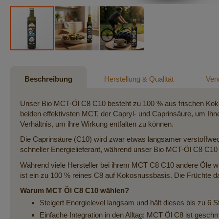
Zum
Anfang
der
Beschreibung
Herstellung & Qualität
Ver
Bildergalerie
springen
Unser Bio MCT-Öl C8 C10 besteht zu 100 % aus frischen Koko
beiden effektivsten MCT, der Capryl- und Caprinsäure, um Ih
Verhältnis, um ihre Wirkung entfalten zu können.
Die Caprinsäure (C10) wird zwar etwas langsamer verstoffwechs
schneller Energielieferant, während unser Bio MCT-Öl C8 C10 
Während viele Hersteller bei ihrem MCT C8 C10 andere Öle wi
ist ein zu 100 % reines C8 auf Kokosnussbasis. Die Früchte da
Warum MCT Öl C8 C10 wählen?
Steigert Energielevel langsam und hält dieses bis zu 6 
Einfache Integration in den Alltag: MCT Öl C8 ist gesch