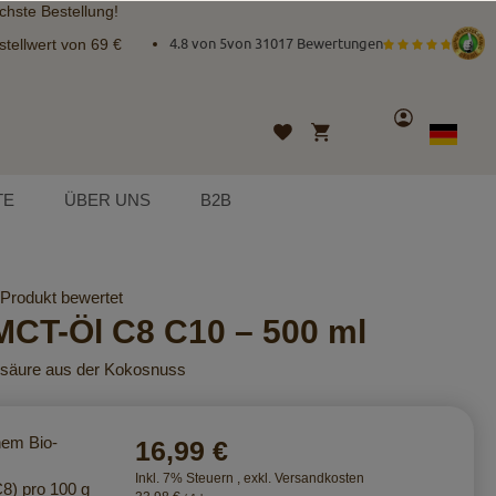
chste Bestellung!
tellwert von 69 €
4.8 von 5
von
31017 Bewertungen
Konto
Mein Warenkorb
Wunschliste
Sprache
German
TE
ÜBER UNS
B2B
 Produkt bewertet
MCT-Öl C8 C10 – 500 ml
nsäure aus der Kokosnuss
nem Bio-
16,99 €
Inkl. 7% Steuern
,
exkl.
Versandkosten
8) pro 100 g