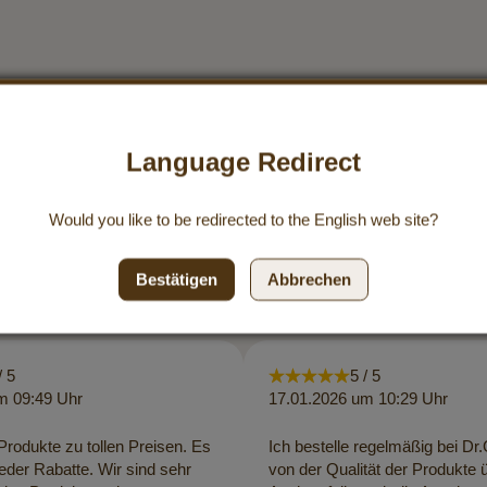
Language Redirect
Would you like to be redirected to the
English
web site?
Qualität, die überzeugt
Bestätigen
Abbrechen
/ 5
5 / 5
m 09:49 Uhr
17.01.2026 um 10:29 Uhr
rodukte zu tollen Preisen. Es
Ich bestelle regelmäßig bei Dr
eder Rabatte. Wir sind sehr
von der Qualität der Produkte 