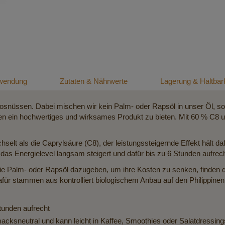
wendung
Zutaten & Nährwerte
Lagerung & Haltbark
snüssen. Dabei mischen wir kein Palm- oder Rapsöl in unser Öl, so
nen ein hochwertiges und wirksames Produkt zu bieten. Mit 60 % C
elt als die Caprylsäure (C8), der leistungssteigernde Effekt hält da
das Energielevel langsam steigert und dafür bis zu 6 Stunden aufrech
e Palm- oder Rapsöl dazugeben, um ihre Kosten zu senken, finden di
für stammen aus kontrolliert biologischem Anbau auf den Philippinen
Stunden aufrecht
macksneutral und kann leicht in Kaffee, Smoothies oder Salatdressings