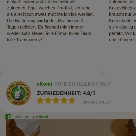
einfach lecker und ich bin mehr als
zufrieden mit
zufrieden. Egal, welches Produkt, ich liebe
Kokosblütenzu
sie alle! Noch etwas möchte ich los werden.
braucht nur 
Die Bestellung wird jedes Mal binnen 3
Kokosbutter 
Tagen geliefert. Es flashed mich immer
sie vielseitig
wieder auf's Neue! Tolle Firma, tolles Team,
perfekt. Wir 
tolle Transparenz!
und können s
eKomi
KUNDENREZENSIONEN
ZUFRIEDENHEIT:
4.8
/
5
BEWERTUNGEN
powered by
eKomi
Newsletter