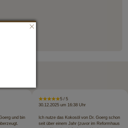
5 / 5
30.12.2025 um 16:38 Uhr
.Goerg und bin
Ich nutze das Kokosöl von Dr. Goerg schon
überzeugt.
seit über einem Jahr (zuvor im Reformhaus