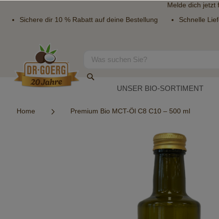
Melde dich jetzt
Sichere dir 10 % Rabatt auf deine Bestellung
Schnelle Lie
Direkt
zum
Inhalt
Suche
Suche
UNSER BIO-SORTIMENT
Home
Premium Bio MCT-Öl C8 C10 – 500 ml
Zum
Ende
der
Bildergalerie
springen