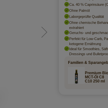
Ca. 40 % Caprinsäure (C
Ohne Palmöl
Laborgeprüfte Qualität
Ohne chemische Behand
extrahiert
Geruchs- und geschmac
Perfekt für Low-Carb, Pa
ketogene Ernährung
Ideal für Smoothies, Säf
Dressings und Bulletproo
Familien & Sparange
Premium Bi
MCT-Öl C8
C10 250 ml