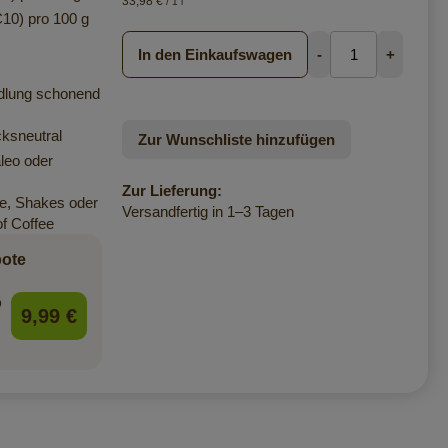
33,98 €
/ 1 l
10) pro 100 g
In den Einkaufswagen
-
+
lung schonend
ksneutral
Zur Wunschliste hinzufügen
leo oder
Zur Lieferung:
te, Shakes oder
Versandfertig in 1–3 Tagen
f Coffee
bote
o
9,99 €