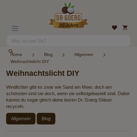
Direkt
zum
Inhalt
Mein
Wunschlist
Navigation
Warenk
umschalten
Suche
Suche
Home
Blog
Allgemein
Weihnachtslicht DIY
Weihnachtslicht DIY
Windlichter gibt es zwar wie Sand am Meer, doch am
schönsten sind sie doch, wenn sie selbstgebastelt sind. Dabei
kannst du sogar gleich deine leeren Dr. Goerg Gläser
recyceln.
Allgemein
Blog