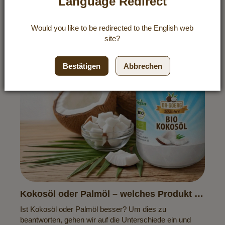
Language Redirect
Would you like to be redirected to the
English
web
site?
Bestätigen
Abbrechen
Kokosöl oder Palmöl – welches Produkt ist
die bessere Wahl?
Ist Kokosöl oder Palmöl besser? Um dies zu
beantworten, gehen wir auf die Unterschiede ein und