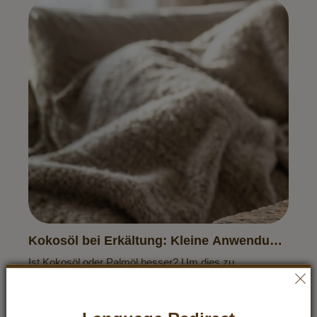
Kokosöl bei Erkältung: Kleine Anwendung,
große Wirkung
Ist Kokosöl oder Palmöl besser? Um dies zu
beantworten, gehen wir auf die Unterschiede ein und
beleuchten die Besonderheiten von Kokosöl.
Rezepte entdecken