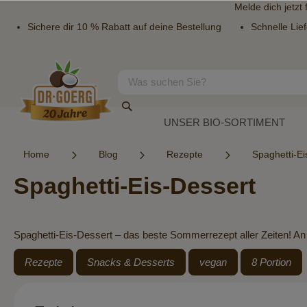
Melde dich jetzt
Sichere dir 10 % Rabatt auf deine Bestellung
Schnelle Lie
Direkt
zum
Inhalt
Suche
Suche
UNSER BIO-SORTIMENT
Home
Blog
Rezepte
Spaghetti-Ei
Spaghetti-Eis-Dessert
Spaghetti-Eis-Dessert – das beste Sommerrezept aller Zeiten! An 
Rezepte
Snacks & Desserts
vegan
8 Portion