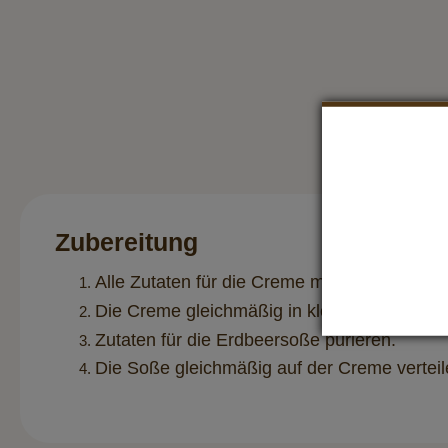
Zubereitung
Alle Zutaten für die Creme mit einem Schne
Die Creme gleichmäßig in kleine Gläser vert
Zutaten für die Erdbeersoße pürieren.
Die Soße gleichmäßig auf der Creme verteil