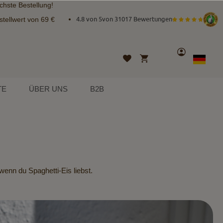
chste Bestellung!
tellwert von 69 €
4.8 von 5
von
31017 Bewertungen
Konto
Mein Warenkorb
Wunschliste
Sprache
German
TE
ÜBER UNS
B2B
wenn du Spaghetti-Eis liebst.