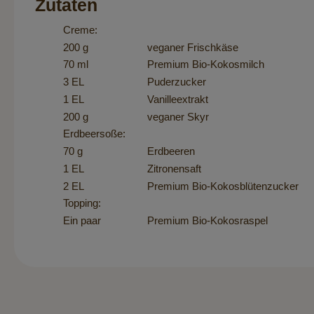
Zutaten
Creme:
200 g
veganer Frischkäse
70 ml
Premium Bio-Kokosmilch
3 EL
Puderzucker
1 EL
Vanilleextrakt
200 g
veganer Skyr
Erdbeersoße:
70 g
Erdbeeren
1 EL
Zitronensaft
2 EL
Premium Bio-Kokosblütenzucker
Topping:
Ein paar
Premium Bio-Kokosraspel