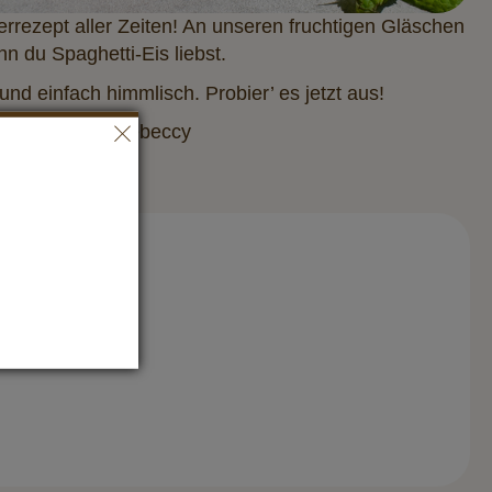
rezept aller Zeiten! An unseren fruchtigen Gläschen
nn du Spaghetti-Eis liebst.
nd einfach himmlisch. Probier’ es jetzt aus!
stagram @veggiebeccy