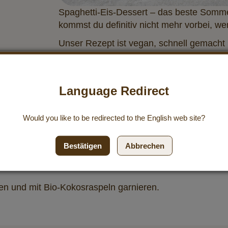
Spaghetti-Eis-Dessert – das beste Sommer
kommst du definitiv nicht mehr vorbei, we
Unser Rezept ist vegan, schnell gemacht u
Foto und Rezept by Rebecca Traub // In
Language Redirect
Would you like to be redirected to the
English
web site?
ebesen zu einer glatten Masse rühren.
Bestätigen
Abbrechen
eilen.
en und mit Bio-Kokosraspeln garnieren.