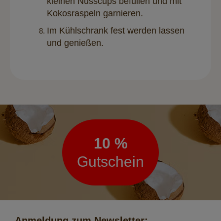
kleinen Nusscups befüllen und mit
Kokosraspeln garnieren.
Im Kühlschrank fest werden lassen
und genießen.
Newsletter
10 %
Gutschein
Anmeldung zum Newsletter: