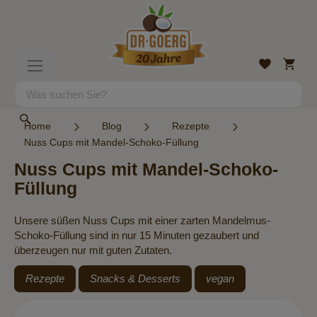
Direkt
zum
Inhalt
Mein
Wunschlist
Navigation
Warenk
umschalten
Suche
Suche
Home
Blog
Rezepte
Nuss Cups mit Mandel-Schoko-Füllung
Nuss Cups mit Mandel-Schoko-
Füllung
Unsere süßen Nuss Cups mit einer zarten Mandelmus-
Schoko-Füllung sind in nur 15 Minuten gezaubert und
überzeugen nur mit guten Zutaten.
Rezepte
Snacks & Desserts
vegan