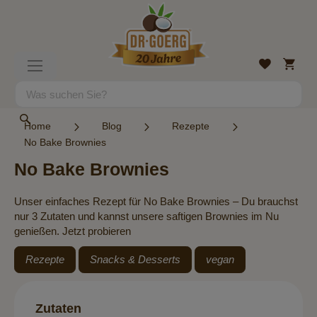
Direkt
zum
Inhalt
Mein
Wunschlist
Navigation
Warenk
umschalten
Suche
Suche
Home
Blog
Rezepte
No Bake Brownies
No Bake Brownies
Unser einfaches Rezept für No Bake Brownies – Du brauchst
nur 3 Zutaten und kannst unsere saftigen Brownies im Nu
genießen. Jetzt probieren
Rezepte
Snacks & Desserts
vegan
Zutaten