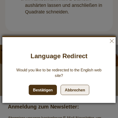
aushärten lassen und anschließen in
Quadrate schneiden.
Newsletter
Language Redirect
10 %
Would you like to be redirected to the
English
web
Gutschein
site?
Bestätigen
Abbrechen
Anmeldung zum Newsletter:
Abonniere unseren kostenlosen E-Mail-Newsletter, um