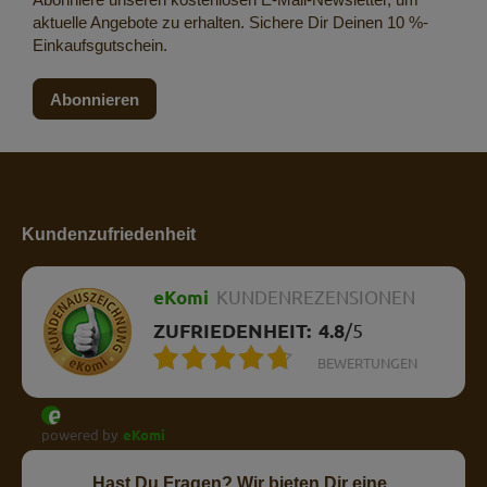
aktuelle Angebote zu erhalten. Sichere Dir Deinen 10 %-
Einkaufsgutschein.
Abonnieren
Kundenzufriedenheit
eKomi
KUNDENREZENSIONEN
ZUFRIEDENHEIT:
4.8
/
5
BEWERTUNGEN
powered by
eKomi
Hast Du Fragen? Wir bieten Dir eine