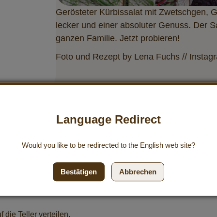
Gerösteter Kürbissalat mit Zwetschgen, 
lecker und einer absoluter Genuss. Der S
ganzen Familie. Jetzt probieren!
Foto und Rezept by Lena Fuchs // Instag
Language Redirect
Would you like to be redirected to the
English
web site?
nd auf einem Blech verteilen. Mit dem Kokos-Würzöl, Reissirup
Bestätigen
Abbrechen
goldbraun backen. In den letzten 10 Minuten die Mandelkerne z
n und in mundgerechte Stücke zerteilen. Tomaten halbieren. Zwe
die Teller verteilen.