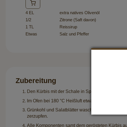
4 EL
extra natives Olivenöl
1/2
Zitrone (Saft davon)
1 TL
Reissirup
Etwas
Salz und Pfeffer
Zubereitung
Den Kürbis mit der Schale in Spalten schneiden u
Im Ofen bei 180 °C Heißluft etwa 30-35 Minuten 
Grünkohl und Salatblätter waschen, trocken tupfe
zerzupfen.
Alle Komponenten samt dem gerösteten Kürbis auf 