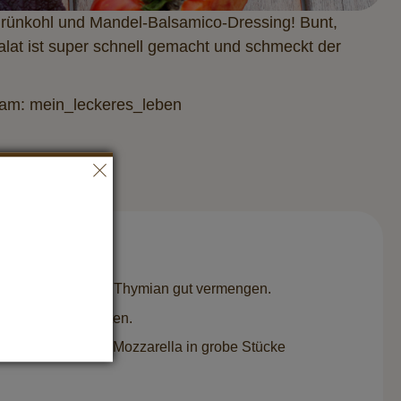
Grünkohl und Mandel-Balsamico-Dressing! Bunt,
alat ist super schnell gemacht und schmeckt der
ram: mein_leckeres_leben
, Salz, Pfeffer und Thymian gut vermengen.
ugeben und mitrösten.
tschken vierteln. Mozzarella in grobe Stücke