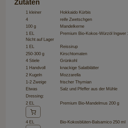
Zutaten
1 kleiner
Hokkaido Kürbis
4
reife Zwetschgen
100 g
Mandelkerne
1 EL
Premium Bio-Kokos-Würzöl Ingwer 
Nicht auf Lager
1 EL
Reissirup
250-300 g
Kirschtomaten
4 Stiele
Grünkohl
1 Handvoll
knackige Salatblätter
2 Kugeln
Mozzarella
1-2 Zweige
frischer Thymian
Etwas
Salz und Pfeffer aus der Mühle
Dressing:
2 EL
Premium Bio-Mandelmus 200 g
4 EL
Bio-Kokosblüten-Balsamico 250 ml