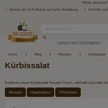
Melde dich jetzt
Sichere dir 10 % Rabatt auf deine Bestellung
Schnelle Lie
Direkt
zum
Inhalt
Suche
Suche
UNSER BIO-SORTIMENT
Home
Blog
Rezepte
Kürbissalat
Kürbissalat
Entdecke unser Kürbissalat Rezept! Frisch, nahrhaft und voller He
Rezepte
Hauptspeise
4 Portionen