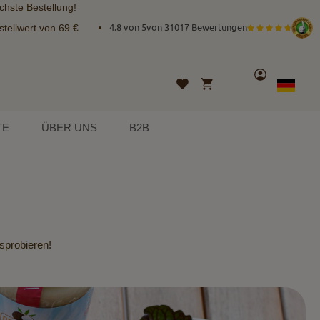
chste Bestellung!
tellwert von 69 €
4.8 von 5
von
31017 Bewertungen
Konto
Mein Warenkorb
Wunschliste
Sprache
German
TE
ÜBER UNS
B2B
sprobieren!