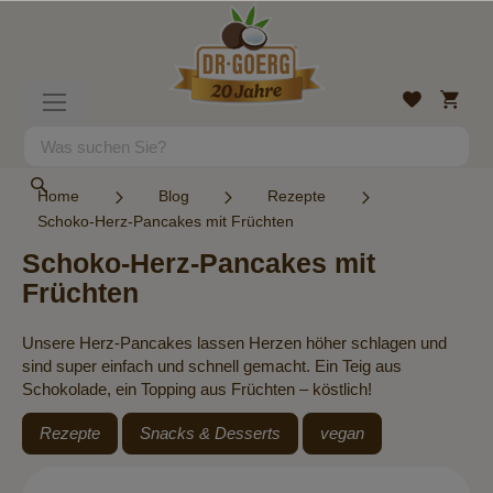
Direkt
zum
Inhalt
Mein
Wunschlist
Navigation
Warenk
umschalten
Suche
Suche
Home
Blog
Rezepte
Schoko-Herz-Pancakes mit Früchten
Schoko-Herz-Pancakes mit
Früchten
Unsere Herz-Pancakes lassen Herzen höher schlagen und
sind super einfach und schnell gemacht. Ein Teig aus
Schokolade, ein Topping aus Früchten – köstlich!
Rezepte
Snacks & Desserts
vegan