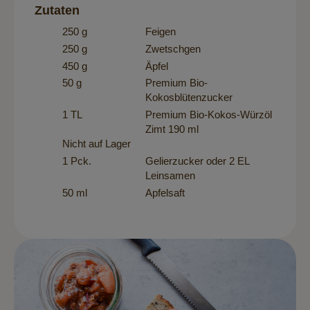
Zutaten
250 g
Feigen
250 g
Zwetschgen
450 g
Äpfel
50 g
Premium Bio-
Kokosblütenzucker
1 TL
Premium Bio-Kokos-Würzöl
Zimt 190 ml
Nicht auf Lager
1 Pck.
Gelierzucker oder 2 EL
Leinsamen
50 ml
Apfelsaft