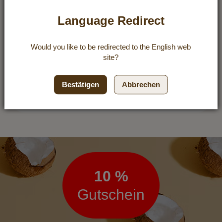
füllen, fest mit dem Schraubdeckel
Language Redirect
verschließen und umstürzen.
Die Feigenmarmelade sollte dann für
Would you like to be redirected to the
English
web
2-3 Minuten kopfüber stehen bleiben.
site?
Anschließend umdrehen und
auskühlen lassen.
.
Bestätigen
Abbrechen
Newsletter
10 %
Gutschein