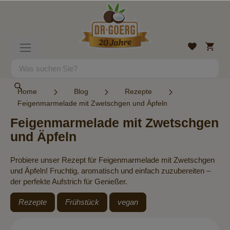
Direkt
zum
Inhalt
Mein
Wunschlist
Navigation
Warenk
umschalten
Suche
Suche
Home
Blog
Rezepte
Feigenmarmelade mit Zwetschgen und Äpfeln
Feigenmarmelade mit Zwetschgen
und Äpfeln
Probiere unser Rezept für Feigenmarmelade mit Zwetschgen
und Äpfeln! Fruchtig, aromatisch und einfach zuzubereiten –
der perfekte Aufstrich für Genießer.
Rezepte
Frühstück
vegan