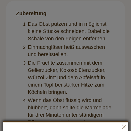
Zubereitung
Das Obst putzen und in möglichst
kleine Stücke schneiden. Dabei die
Schale von den Feigen entfernen.
Einmachgläser heiß auswaschen
und bereitstellen.
Die Früchte zusammen mit dem
Gelierzucker, Kokosblütenzucker,
Würzöl Zimt und dem Apfelsaft in
einem Topf bei starker Hitze zum
Köcheln bringen.
Wenn das Obst flüssig wird und
blubbert, dann sollte die Marmelade
für drei Minuten unter ständigem
Rühren eingekocht werden.
Die Marmelade dann in die Gläser